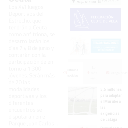
Los XVI Juegos
Deportivos del
Estrecho, que
tendrán a Ceuta
como anfitriona, se
desarrollarán los
días 7 y 8 de junio y
contarán con la
participación de en
torno a 1.300
Lo
Últimas
más
Fotogalerías
jóvenes. Serán más
noticias
visto
de 20 las
modalidades
5,5 millones
deportivas y los
para adaptar
diferentes
el Murube a
las
encuentros se
exigencias
disputarán en el
de LaLiga
Parque Juan Carlos I,