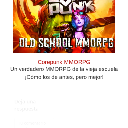
orillas favoreciendo la
comunicación y el
contacto entre los
jóvenes mediante el
deporte.
Corepunk MMORPG
Un verdadero MMORPG de la vieja escuela
¡Cómo los de antes, pero mejor!
Deja una
respuesta