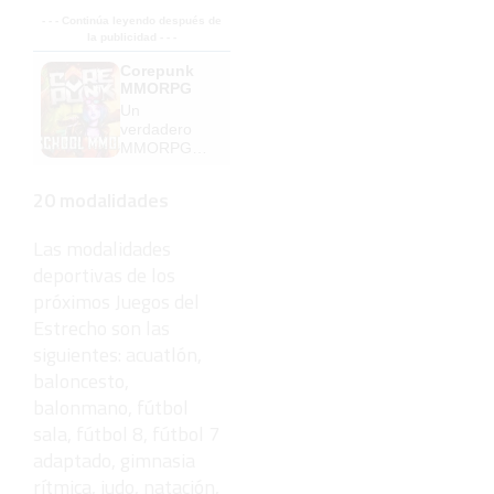
- - - Continúa leyendo después de
la publicidad - - -
Corepunk
MMORPG
Un
verdadero
MMORPG
de la vieja
escuela
20 modalidades
¡Cómo los
de antes,
pero mejor!
Las modalidades
deportivas de los
próximos Juegos del
Estrecho son las
siguientes: acuatlón,
baloncesto,
balonmano, fútbol
sala, fútbol 8, fútbol 7
adaptado, gimnasia
rítmica, judo, natación,