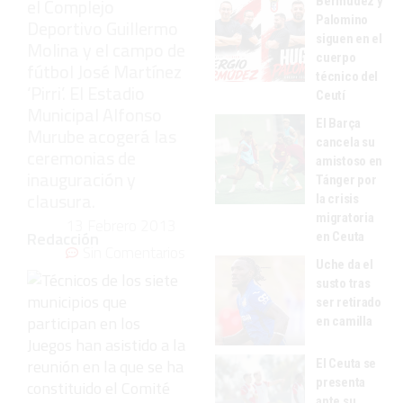
Bermúdez y
el Complejo
Palomino
Deportivo Guillermo
siguen en el
Molina y el campo de
cuerpo
fútbol José Martínez
técnico del
‘Pirri’. El Estadio
Ceutí
Municipal Alfonso
El Barça
Murube acogerá las
cancela su
ceremonias de
amistoso en
inauguración y
Tánger por
clausura.
la crisis
migratoria
13 Febrero 2013
Redacción
en Ceuta
Sin Comentarios
Uche da el
susto tras
ser retirado
en camilla
El Ceuta se
presenta
ante su