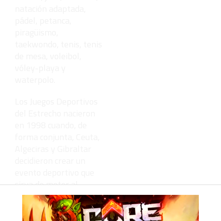
natación adaptada,
pádel, petanca,
piragüismo,
taekwondo, tenis, tenis
de mesa, voleibol,
vóley-playa y
waterpolo.
Los Juegos Deportivos
del Estrecho nacieron
en 1998 cuando, de
forma conjunta, Ceuta,
Algeciras y Gibraltar
decidieron crear un
evento deportivo que
sirva de motor al
fomento de la
convivencia entre la
juventud de ambas