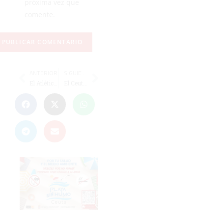
próxima vez que
comente.
ANTERIOR
SIGUIENTE
El Atlético de Ceuta formó en Montilla con un 'once' con una media de 28 años
El Ceutí FS tiene números de ‘playoff’ de ascenso en la segunda vuelta