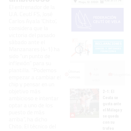
El entrenador de la
U.A. Ceutí FS, José
Carlos Ayala ‘Chito’,
considera que la
victoria del pasado
sábado ante el
Manzanares (4-1) ha
sido “un punto de
inflexión” para su
plantilla. “Podemos
Lo
Últimas
más
Fotogalerías
empezar a cambiar el
noticias
visto
chip y pensar en un
objetivo más
2-1: El
ambicioso e intentar
Ceuta se
optar a uno de los
gusta ante
el Málaga y
puesto de más
se queda
arriba”, ha dicho
con su
Chito. El técnico del
trofeo