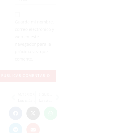
Guarda mi nombre,
correo electrónico y
web en este
navegador para la
próxima vez que
comente.
ANTERIOR
SIGUIENTE
Los más pequeños disputan 18 partidos en la tercera jornada
La selecciones benjamín y alevín disputarán el Nacional en la Comunidad Valenciana