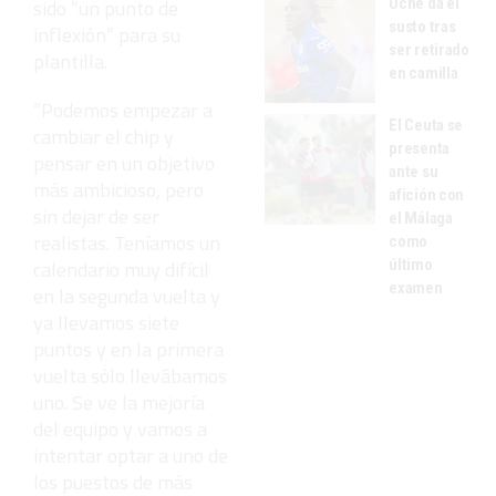
Uche da el
sido “un punto de
susto tras
inflexión” para su
ser retirado
plantilla.
en camilla
“Podemos empezar a
El Ceuta se
cambiar el chip y
presenta
pensar en un objetivo
ante su
más ambicioso, pero
afición con
sin dejar de ser
el Málaga
realistas. Teníamos un
como
último
calendario muy difícil
examen
en la segunda vuelta y
ya llevamos siete
puntos y en la primera
vuelta sólo llevábamos
uno. Se ve la mejoría
del equipo y vamos a
intentar optar a uno de
los puestos de más