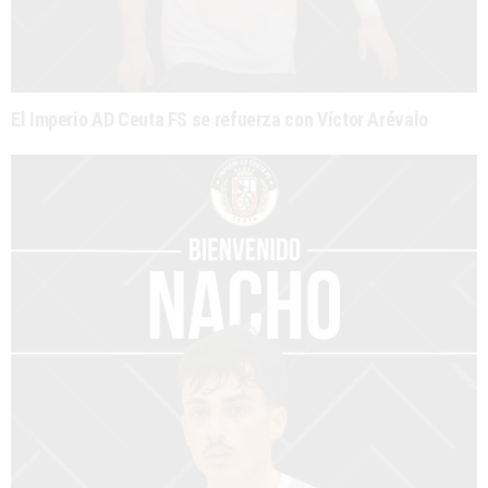
El Imperio AD Ceuta FS se refuerza con Víctor Arévalo