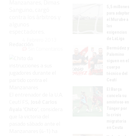
Manzanares, Dimas
5,5 millones
Sanguino, cargó
para adaptar
contra los árbitros y
el Murube a
algunos
las
espectadores.
exigencias
de LaLiga
4 Febrero 2013
Redacción
Sin Comentarios
Bermúdez y
Palomino
siguen en el
cuerpo
técnico del
Ceutí
El Barça
El entrenador de la U.A.
cancela su
Ceutí FS,
José Carlos
amistoso en
Ayala ‘Chito’
, considera
Tánger por
la crisis
que la victoria del
migratoria
pasado sábado ante el
en Ceuta
Manzanares (4-1) ha