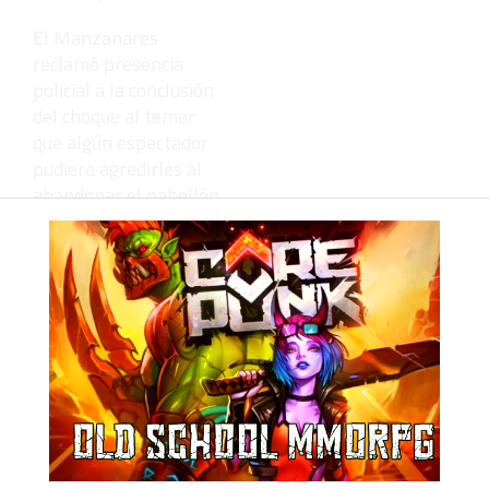
El Manzanares
reclamó presencia
policial a la conclusión
del choque al temer
que algún espectador
pudiera agredirles al
abandonar el pabellón.
“Había gente que
parecía un poco
exaltada y es
obligatorio tener
fuerza pública en todos
los partidos de
competición nacional.
Ya acabó el partido y lo
demás sobra”,
sentenció Sanguino.