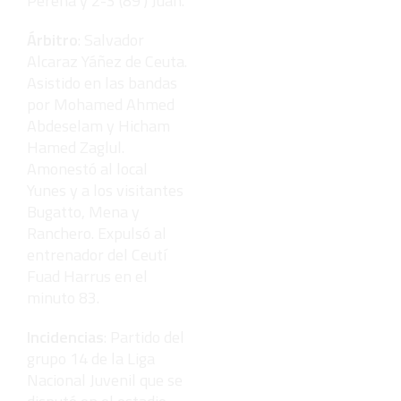
Pereña y 2-3 (89') Juan.
Árbitro
: Salvador
Alcaraz Yáñez de Ceuta.
Asistido en las bandas
por Mohamed Ahmed
Abdeselam y Hicham
Hamed Zaglul.
Amonestó al local
Yunes y a los visitantes
Bugatto, Mena y
Ranchero. Expulsó al
entrenador del Ceutí
Fuad Harrus en el
minuto 83.
Incidencias
: Partido del
grupo 14 de la Liga
Nacional Juvenil que se