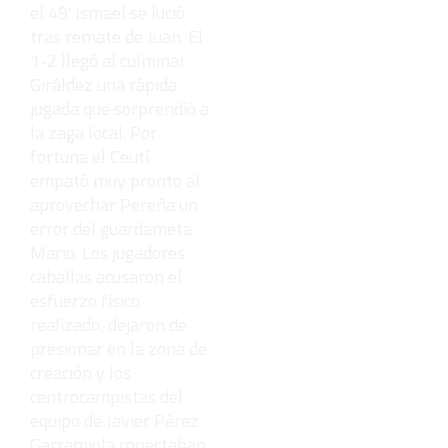
el 49' Ismael se lució
tras remate de Juan. El
1-2 llegó al culminar
Giráldez una rápida
jugada que sorprendió a
la zaga local. Por
fortuna el Ceutí
empató muy pronto al
aprovechar Pereña un
error del guardameta
Mario. Los jugadores
caballas acusaron el
esfuerzo físico
realizado, dejaron de
presionar en la zona de
creación y los
centrocampistas del
equipo de Javier Pérez
Garramiola conectaban