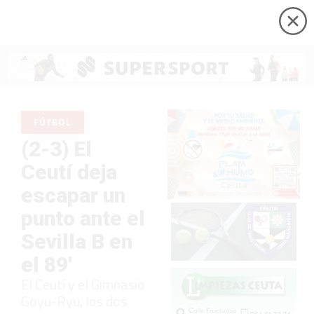
FÚTBOL
(2-3) El
Ceutí deja
escapar un
punto ante el
Sevilla B en
el 89'
El Ceutí y el Gimnasio
Goyu-Ryu, los dos