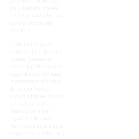
en el 89' culminó, con
los jugadores locales
bastante cansados, una
'contra' mortal del
Sevilla B.
El partido no pudo
empezar peor para los
locales. Apenas se
habían jugado noventa
segundos cuando Juan,
la referencia ofensiva
de los sevillistas,
superó a Ismael de una
perfecta vaselina.
Mazazo para los
jugadores de Fuad
Harrus que poco a poco
empezaron a soltarse y