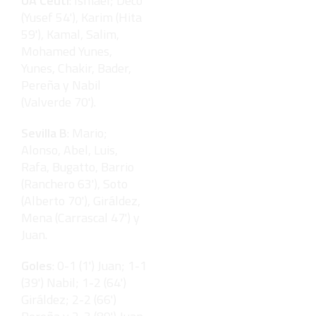
UA Ceutí
: Ismael; Deco
(Yusef 54'), Karim (Hita
59'), Kamal, Salim,
Mohamed Yunes,
Yunes, Chakir, Bader,
Pereña y Nabil
(Valverde 70').
Sevilla B
: Mario;
Alonso, Abel, Luis,
Rafa, Bugatto, Barrio
(Ranchero 63'), Soto
(Alberto 70'), Giráldez,
Mena (Carrascal 47') y
Juan.
Goles
: 0-1 (1') Juan; 1-1
(39') Nabil; 1-2 (64')
Giráldez; 2-2 (66')