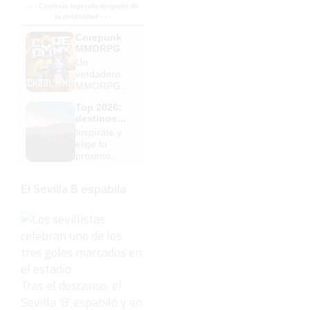
- - - Continúa leyendo después de
la publicidad - - -
Corepunk
MMORPG
Un
verdadero
MMORPG
de la vieja
Top 2026:
escuela
destinos
¡Cómo los
clave
Inspírate y
de antes,
elige tu
pero mejor!
próximo
destino para
2026
El Sevilla B espabila
Tras el descanso, el
Sevilla 'B' espabiló y en