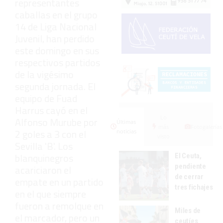
representantes
caballas en el grupo
14 de Liga Nacional
Juvenil, han perdido
este domingo en sus
respectivos partidos
de la vigésimo
segunda jornada. El
equipo de Fuad
Harrus cayó en el
Lo
Alfonso Murube por
Últimas
más
Fotogalerías
2 goles a 3 con el
noticias
visto
Sevilla 'B'. Los
blanquinegros
El Ceuta,
pendiente
acariciaron el
de cerrar
empate en un partido
tres fichajes
en el que siempre
fueron a remolque en
Miles de
el marcador, pero un
ceutíes