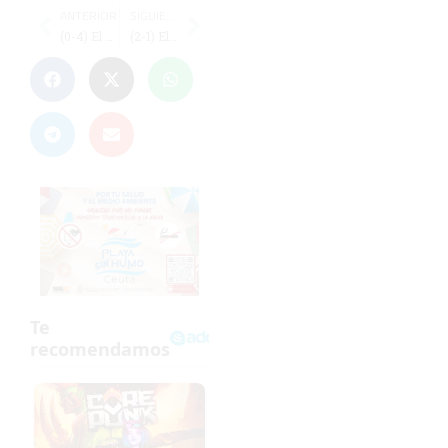
ANTERIOR
SIGUIENTE
(0-4) El Gabitec pierde ante el Irún y su jugador Álvaro Pérez gana el Torneo Estatal
(2-1) El Goyu regresa de vacío del campo del Taraguilla