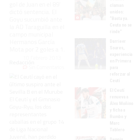
gol de Juan en el 89'
claman
dictó sentencia. El
unidos:
Goyu sucumbió ante
“Basta ya.
la AD Taraguilla en el
Ceuta no se
rinde”
campo municipal
Hermanos García
Darrieer
Mota por 2 goles a 1.
Soares,
experiencia
10 Febrero 2013
en Primera
Redacción
Sin Comentarios
para
reforzar al
Ceutí
El Ceutí
renueva a
El Ceutí y el Gimnasio
Álex Moñino
Goyu-Ryu, los dos
y ficha a
representantes
Rumbo y
caballas en el grupo 14
Marc
de Liga Nacional
Tablero
Juvenil, han perdido
Dennis