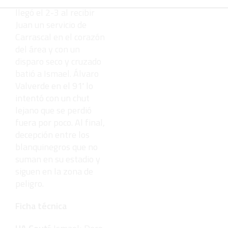
desviado. Y en el 89'
llegó el 2-3 al recibir
Juan un servicio de
Carrascal en el corazón
del área y con un
disparo seco y cruzado
batió a Ismael. Álvaro
Valverde en el 91' lo
intentó con un chut
lejano que se perdió
fuera por poco. Al final,
decepción entre los
blanquinegros que no
suman en su estadio y
siguen en la zona de
peligro.
Ficha técnica