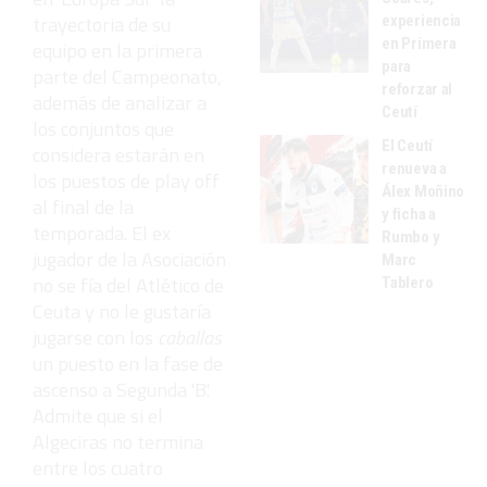
trayectoria de su
experiencia
en Primera
equipo en la primera
para
parte del Campeonato,
reforzar al
además de analizar a
Ceutí
los conjuntos que
El Ceutí
considera estarán en
renueva a
los puestos de play off
Álex Moñino
al final de la
y ficha a
temporada. El ex
Rumbo y
jugador de la Asociación
Marc
no se fía del Atlético de
Tablero
Ceuta y no le gustaría
jugarse con los
caballas
un puesto en la fase de
ascenso a Segunda 'B'.
Admite que si el
Algeciras no termina
entre los cuatro