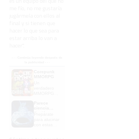
es un equipo del que no
me fío, no me gustaría
jugármela con ellos al
final y si tienen que
hacer lo que sea para
estar arriba lo van a
hacer".
- - - Continúa leyendo después de
la publicidad - - -
Corepunk
MMORPG
Un
verdadero
MMORPG
de la vieja
Parece
escuela
ciencia
¡Cómo los
ficción
Prepárate
de antes,
para alucinar
pero mejor!
con estas
criaturas