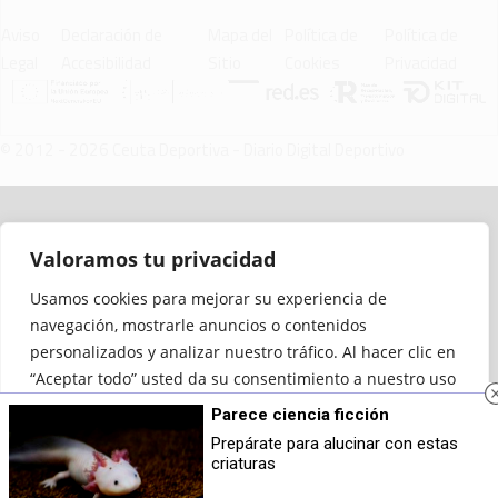
Aviso
Declaración de
Mapa del
Política de
Política de
Legal
Accesibilidad
Sitio
Cookies
Privacidad
© 2012 - 2026 Ceuta Deportiva - Diario Digital Deportivo
Valoramos tu privacidad
Usamos cookies para mejorar su experiencia de
navegación, mostrarle anuncios o contenidos
personalizados y analizar nuestro tráfico. Al hacer clic en
“Aceptar todo” usted da su consentimiento a nuestro uso
de las cookies.
Parece ciencia ficción
Prepárate para alucinar con estas
Personalizar
Rechazar todo
Aceptar todo
criaturas