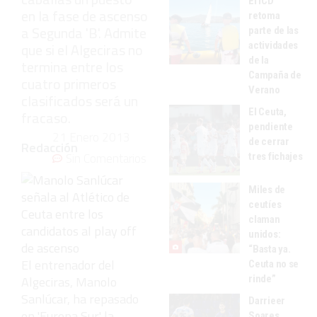
El ICD
en la fase de ascenso
retoma
a Segunda 'B'. Admite
parte de las
actividades
que si el Algeciras no
de la
termina entre los
Campaña de
cuatro primeros
Verano
clasificados será un
El Ceuta,
fracaso.
pendiente
21 Enero 2013
de cerrar
Redacción
Sin Comentarios
tres fichajes
Miles de
ceutíes
claman
unidos:
“Basta ya.
El entrenador del
Ceuta no se
rinde”
Algeciras, Manolo
Sanlúcar, ha repasado
Darrieer
en 'Europa Sur' la
Soares,