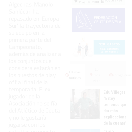
Algeciras, Manolo
Sanlúcar, ha
repasado en 'Europa
Sur' la trayectoria de
su equipo en la
primera parte del
Campeonato,
además de analizar a
los conjuntos que
considera estarán en
Lo
Últimas
los puestos de play
más
Fotogalerías
noticias
off al final de la
visto
temporada. El ex
Edu Villegas:
jugador de la
“Estoy
Asociación no se fía
teniendo que
del Atlético de Ceuta
dar más
y no le gustaría
explicaciones
jugarse con los
de la cuenta"
caballas un puesto