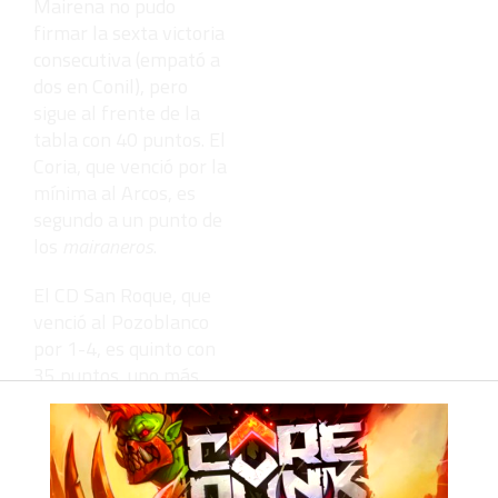
Mairena no pudo
firmar la sexta victoria
consecutiva (empató a
dos en Conil), pero
sigue al frente de la
tabla con 40 puntos. El
Coria, que venció por la
mínima al Arcos, es
segundo a un punto de
los
mairaneros
.
El CD San Roque, que
venció al Pozoblanco
por 1-4, es quinto con
35 puntos, uno más
que el Cabecense y el
Atlético de Ceuta. El
conjunto de Las
Cabezas de San Juan es