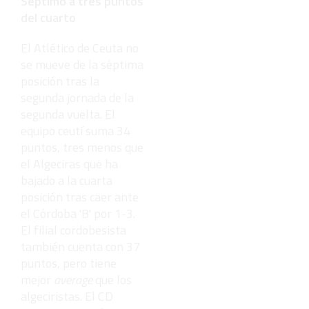
Séptimo a tres puntos
del cuarto
El Atlético de Ceuta no
se mueve de la séptima
posición tras la
segunda jornada de la
segunda vuelta. El
equipo ceutí suma 34
puntos, tres menos que
el Algeciras que ha
bajado a la cuarta
posición tras caer ante
el Córdoba 'B' por 1-3.
El filial cordobesista
también cuenta con 37
puntos, pero tiene
mejor
average
que los
algeciristas. El CD