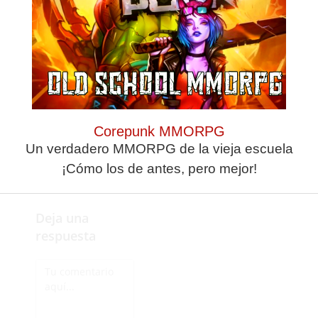
sexto por el
average
al
haber marcado 33
goles y encajado 18
(+15), mientras que el
de Álvaro Pérez tiene
un +11 porque marcó
30 goles y recibió 19 en
las veintiuna jornadas
Corepunk MMORPG
disputadas.
Un verdadero MMORPG de la vieja escuela
¡Cómo los de antes, pero mejor!
Deja una
respuesta