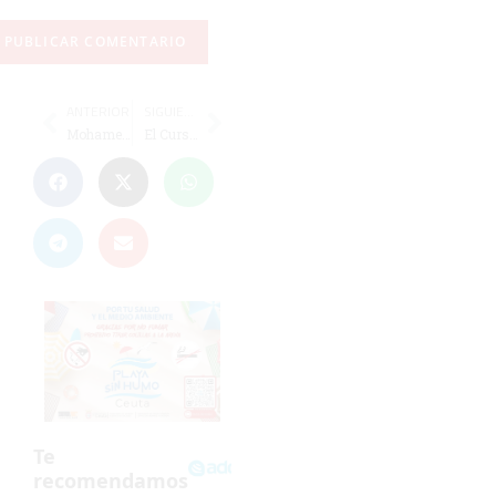
ANTERIOR
SIGUIENTE
Mohamed 'Topo' se pierde el partido del Cabecense y Randy da el susto
El Curso Nacional de Entrenador de Nivel 3 costará 950 euros a cada alumno