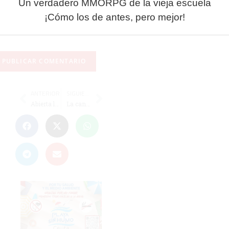
Un verdadero MMORPG de la vieja escuela
navegador para la
¡Cómo los de antes, pero mejor!
próxima vez que
comente.
ANTERIOR
SIGUIENTE
Abierta la inscripción para el Campeonato de Ceuta de Cross, que será el 20 de enero
La cantera: valor y futuro