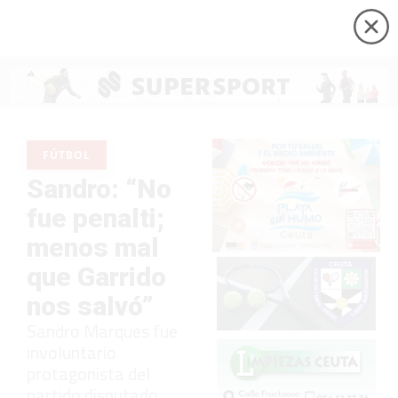
FÚTBOL
Sandro: “No
fue penalti;
menos mal
que Garrido
nos salvó”
Sandro Marques fue
involuntario
protagonista del
partido disputado