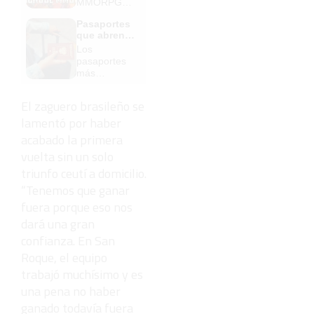
MMORPG
de la vieja
Pasaportes
escuela
que abren
¡Cómo los
puertas
Los
de antes,
pasaportes
pero mejor!
más
poderosos
del mundo,
El zaguero brasileño se
¿está el
lamentó por haber
tuyo?
acabado la primera
vuelta sin un solo
triunfo ceutí a domicilio.
“Tenemos que ganar
fuera porque eso nos
dará una gran
confianza. En San
Roque, el equipo
trabajó muchísimo y es
una pena no haber
ganado todavía fuera