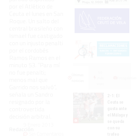
por el Atlético de
Ceuta el lunes en San
Roque. Un salto del
central brasileño con
Ismael fue castigado
con un injusto penalti
por el cordobés
Ramos Ramos en el
minuto 53. “Para mí
no fue penalti;
Lo
Últimas
menos mal que
más
Fotogalerías
noticias
visto
Garrido nos salvó”,
señala un Sandro
2-1: El
resignado por la
Ceuta se
controvertida
gusta ante
decisión arbitral.
el Málaga y
se queda
9 Enero 2013
con su
Redacción
Sin Comentarios
trofeo