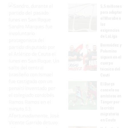
5,5 millones
para adaptar
el Murube a
las
Sandro Marques fue
exigencias
involuntario
de LaLiga
protagonista del
Bermúdez y
partido disputado por
Palomino
el Atlético de Ceuta el
siguen en el
lunes en San Roque. Un
cuerpo
salto del central
técnico del
brasileño con Ismael
Ceutí
fue castigado con un
El Barça
penalti inventado por
cancela su
el colegiado cordobés
amistoso en
Ramos Ramos en el
Tánger por
minuto 53.
la crisis
migratoria
Afortunadamente, José
en Ceuta
Vicente Garrido detuvo