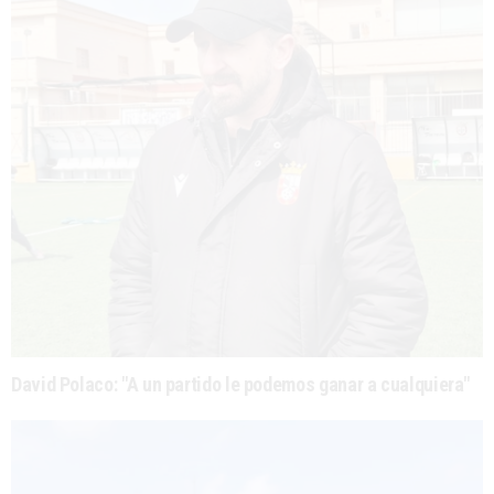
David Polaco: "A un partido le podemos ganar a cualquiera"