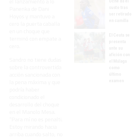
el lanzamiento a lo
Uche da el
susto tras
Panenka de Dani
ser retirado
Hoyos y mantuvo a
en camilla
cero la puerta caballa
en un choque que
El Ceuta se
terminó con empate a
presenta
cero.
ante su
afición con
Sandro no tiene dudas
el Málaga
sobre la controvertida
como
acción sancionada con
último
examen
la pena máxima y que
podría haber
condicionado el
desarrollo del choque
en el Manolo Mesa.
“Para mí no es penalti.
Estoy mirando hacia
arriba cuando salto, no