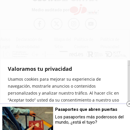
Medio auditado por
Aviso
Declaración de
Mapa del
Política de
Política de
Legal
Accesibilidad
Sitio
Cookies
Privacidad
Valoramos tu privacidad
© 2012 - 2026 Ceuta Deportiva - Diario Digital Deportivo
Usamos cookies para mejorar su experiencia de
navegación, mostrarle anuncios o contenidos
personalizados y analizar nuestro tráfico. Al hacer clic en
“Aceptar todo” usted da su consentimiento a nuestro uso
de las cookies.
Pasaportes que abren puertas
Los pasaportes más poderosos del
Personalizar
Rechazar todo
Aceptar todo
mundo, ¿está el tuyo?