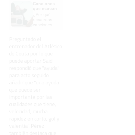
Canciones
escuela
que marcan
¡Cómo los
¿Por qué
de antes,
recuerdas
pero mejor!
canciones
viejas mejor
que las
Preguntado el
nuevas?
entrenador del Atlético
de Ceuta por lo que
puede aportar Said,
respondió que "ayuda"
para acto seguido
añadir que "una ayuda
que puede ser
importante por las
cualidades que tiene,
velocidad, mucha
rapidez en corto, gol y
valentía". Pérez
también destaca que