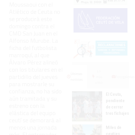
Moussaoui con el
Atlético de Ceuta no
se producirá este
domingo contra el
CMD San Juan en el
Alfonso Murube. La
ficha del futbolista
marroquí, al que
Álvaro Pérez alineó
con los titulares en el
Lo
Últimas
partidillo del jueves
más
Fotogalerías
noticias
para mostrarle su
visto
confianza, no ha sido
El Ceuta,
aún tramitada y su
pendiente
estreno con la
de cerrar
elástica del equipo
tres fichajes
ceutí se demorará al
menos una jornada
Miles de
más. El entrenador
ceutíes