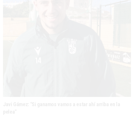
Javi Gámez: "Si ganamos vamos a estar ahí arriba en la
pelea"