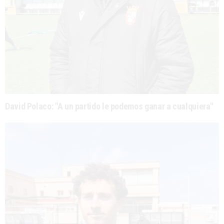
David Polaco: "A un partido le podemos ganar a cualquiera"