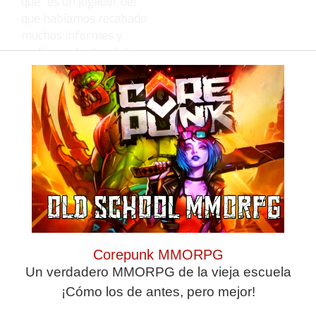
que "es un jugador del
que habíamos recabado
muchos informes y
podía ayudar también
al equipo, pero para mí
no es ningún problema
aunque sea
compatriota".
Deja una
respuesta
Corepunk MMORPG
Un verdadero MMORPG de la vieja escuela
¡Cómo los de antes, pero mejor!