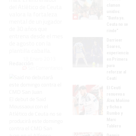
del Atlético de Ceuta
claman
unidos:
valora la fortaleza
“Basta ya.
mental de un jugador
Ceuta no se
de 30 años que
rinde”
entrena desde el mes
Darrieer
de agosto con la
Soares,
plantilla caballa.
experiencia
18 Enero 2013
en Primera
Redacción
para
Sin Comentarios
reforzar al
Ceutí
El Ceutí
renueva a
El debut de Said
Álex Moñino
Moussaoui con el
y ficha a
Atlético de Ceuta no se
Rumbo y
Marc
producirá este domingo
Tablero
contra el CMD San
Juan en el Alfonso
Dennis