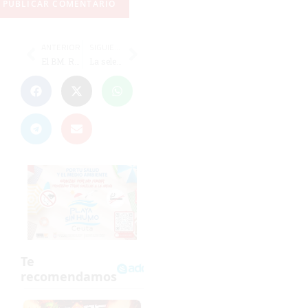
ANTERIOR
SIGUIENTE
El BM. Ramón y Cajal - Super Sport, choque 'estrella' de la segunda jornada
La selección de Ceuta cadete juega un ‘partidillo’ ante el Ceutí