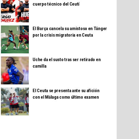
cuerpo técnico del Ceutí
El Barça cancela su amistoso en Tánger
por la crisis migratoria en Ceuta
Uche da el susto tras ser retirado en
camilla
El Ceuta se presenta ante su afición
con el Málaga como último examen