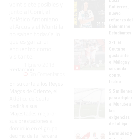
Lucía
veintisiete posibles y
Gutiérrez,
junto al Conil, el
nuevo
Atlético Antoniano,
refuerzo del
el Arcos y el Montilla
Balonmano
no saben todavía lo
Estudiantes
que es ganar un
2-1: El
encuentro como
Ceuta se
visitante.
gusta ante
el Málaga y
1 Enero 2013
Redacción
se queda
Sin Comentarios
con su
trofeo
En su carta a los Reyes
Magos de Oriente, el
5,5 millones
Atlético de Ceuta
para adaptar
el Murube a
pedirá a sus
las
Majestades mejorar
exigencias
sus prestaciones a
de LaLiga
domicilio en el grupo
Bermúdez y
décimo de la Tercera