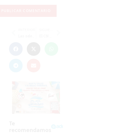
ANTERIOR
SIGUIENTE
Las selecciones de baloncesto cadete participan del 3 al 6 de enero en el Campeonato de España
El CN Caballa repite en el 5º torneo europeo de waterpolo alevín-mixto 'Ciudad de Marbella'