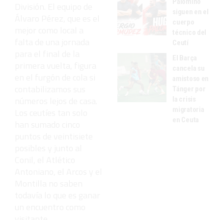
Palomino
División. El equipo de
siguen en el
Álvaro Pérez, que es el
cuerpo
mejor como local a
técnico del
falta de una jornada
Ceutí
para el final de la
El Barça
primera vuelta, figura
cancela su
en el furgón de cola si
amistoso en
contabilizamos sus
Tánger por
números lejos de casa.
la crisis
migratoria
Los ceutíes tan solo
en Ceuta
han sumado cinco
puntos de veintisiete
posibles y junto al
Conil, el Atlético
Antoniano, el Arcos y el
Montilla no saben
todavía lo que es ganar
un encuentro como
visitante.