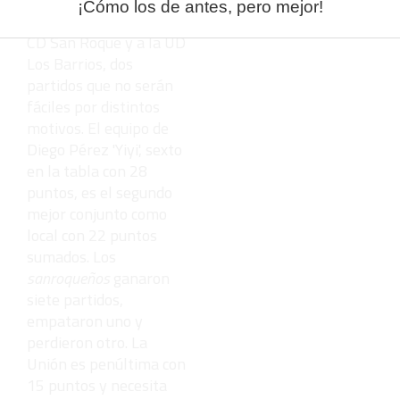
¡Cómo los de antes, pero mejor!
donde se enfrentará al
CD San Roque y a la UD
Los Barrios, dos
partidos que no serán
fáciles por distintos
motivos. El equipo de
Diego Pérez 'Yiyi', sexto
en la tabla con 28
puntos, es el segundo
mejor conjunto como
local con 22 puntos
sumados. Los
sanroqueños
ganaron
siete partidos,
empataron uno y
perdieron otro. La
Unión es penúltima con
15 puntos y necesita