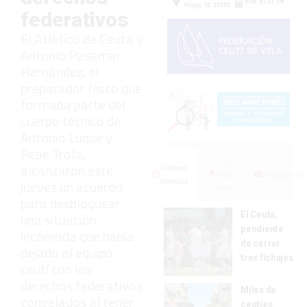
federativos
El Atlético de Ceuta y
Antonio Pasamar
Hernández, el
preparador físico que
formaba parte del
cuerpo técnico de
Antonio Luque y
Pepe Trola,
Lo
alcanzaron este
Últimas
más
Fotogalerías
noticias
jueves un acuerdo
visto
para desbloquear
El Ceuta,
una situación
pendiente
incómoda que había
de cerrar
dejado al equipo
tres fichajes
ceutí con los
derechos federativos
Miles de
congelados al tener
ceutíes