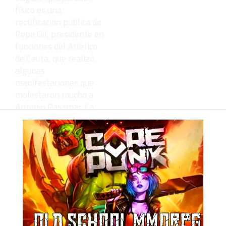
físico es una
rectificación pública de
Pepe Gil, presidente en
funciones del Atlético
de Ceuta, que realizó
algunas
manifestaciones que
molestaron mucho a
Antonio Pasamar. La
rectificación, tras el
acuerdo alcanzado
entre las dos partes, se
producirá a finales de
esta semana. De este
modo, el equipo ceutí
recuperará sus
derechos federativos
para poder realizar