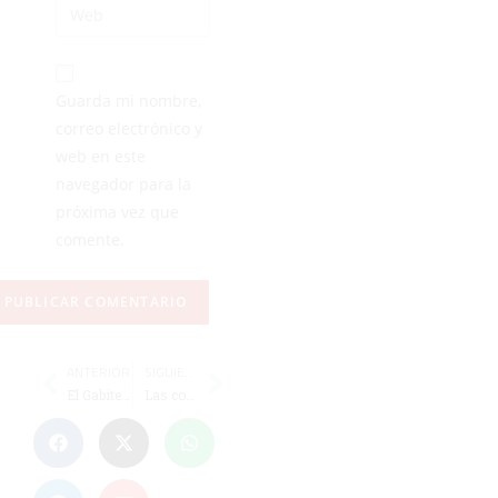
Guarda mi nombre,
correo electrónico y
web en este
navegador para la
próxima vez que
comente.
ANTERIOR
SIGUIENTE
El Gabitec Ceuta inicia el año con un más difícil todavía en Priego
Las competiciones locales se reanudan este viernes tras el parón navideño