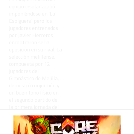
equipo insular acabó
imponiéndose en 'La
Espiguera', pero los
jugadores entrenados
por Javier Herreros
encontraron seria
oposición en su rival. La
selección melillense,
compuesta por 12
jugadores del
Gimnástico de Melilla,
demostró conjunción y
un buen tono físico en
el segundo partido de
la primera jornada del
Campeonato de España
de fútbol de
selecciones