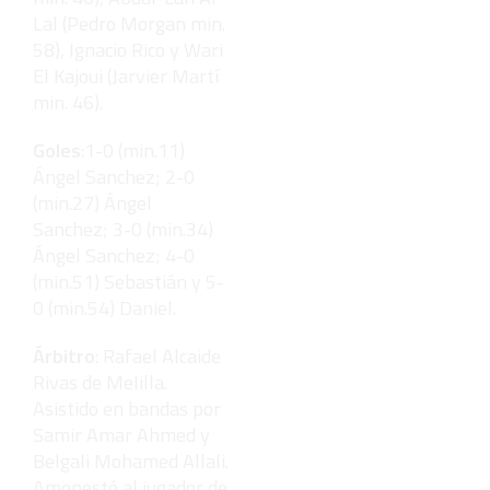
Lal (Pedro Morgan min.
58), Ignacio Rico y Wari
El Kajoui (Jarvier Martí
min. 46).
Goles
:1-0 (min.11)
Ángel Sanchez; 2-0
(min.27) Ángel
Sanchez; 3-0 (min.34)
Ángel Sanchez; 4-0
(min.51) Sebastián y 5-
0 (min.54) Daniel.
Árbitro
: Rafael Alcaide
Rivas de Melilla.
Asistido en bandas por
Samir Amar Ahmed y
Belgali Mohamed Allali.
Amonestó al jugador de