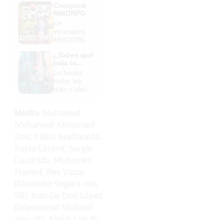
Corepunk
MMORPG
Un
verdadero
MMORPG
de la vieja
¿Sabes qué
escuela
baja tu
¡Cómo los
ánimo?
Lo haces
de antes,
todos los
pero mejor!
días y afecta
cómo te
sientes
Melilla
: Mohamed
Mohamed; Mohamed
Dris, Pablo Avellaneda,
Pablo Coronil, Sergio
Cuadrado, Mohamed
Hamed, Ilies Vacca
(Alejandro Segura min.
58), Juan De Dios López
(Adessamad Mohand
min. 46), Abdul-Lah Al-