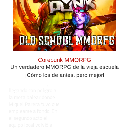
autonómicas sub'16 y
sub'18.
Melilla arrancó mejor y
gozó de alguna opción
de marcar, pero Islas
Baleares se adelantó
en el marcador en su
primera llegada a la
Corepunk MMORPG
portería defendida por
Un verdadero MMORPG de la vieja escuela
Bilal. Los melillenses
¡Cómo los de antes, pero mejor!
no se descompusieron,
robando balones y
llegando con peligro a
la meta balear donde
Miquel Parera tuvo que
emplearse a fondo. En
el segundo acto el
equipo local volvió a