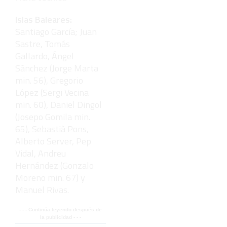
Islas Baleares:
Santiago García; Juan
Sastre, Tomás
Gallardo, Ángel
Sánchez (Jorge Marta
min. 56), Gregorio
López (Sergi Vecina
min. 60), Daniel Dingol
(Josepo Gomila min.
65), Sebastià Pons,
Alberto Server, Pep
Vidal, Andreu
Hernández (Gonzalo
Moreno min. 67) y
Manuel Rivas.
- - - Continúa leyendo después de
la publicidad - - -