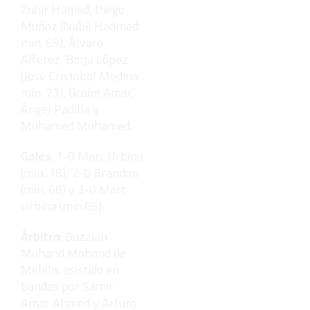
Zuhir Hamed, Diego
Muñoz (Nabil Hadmed
min. 69), Álvaro
Alferez, Borja López
(José Cristóbal Medina
min. 73), Braim Amar,
Ángel Padilla y
Mohamed Mohamed.
Goles
: 1-0 Marc Urbina
(min. 18); 2-0 Brandon
(min. 68) y 3-0 Marc
Urbina (min.85).
Árbitro
: Buzzian
Mohand Mohand de
Melilla, asistido en
bandas por Samir
Amar Ahmed y Arturo