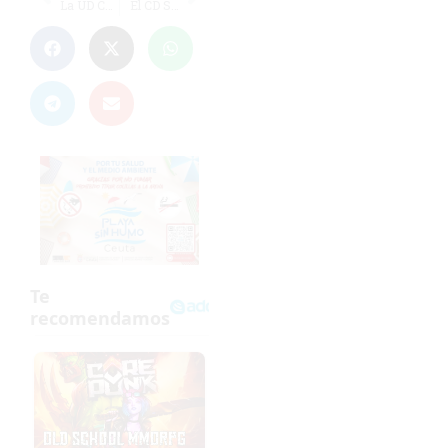
La UD Carmelitas se deja los deberes para el 2013
El CD San Roque decide que el partido ante el Atlético de Ceuta se dispute el 7 de enero