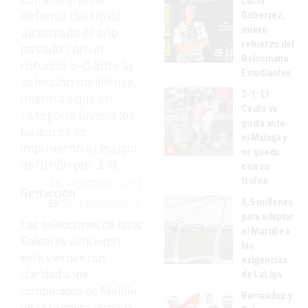
Lucía
defensa del título
Gutiérrez,
alcanzado el año
nuevo
refuerzo del
pasado con un
Balonmano
rotundo 5-0 ante la
Estudiantes
selección melillense,
mientras que en
2-1: El
Ceuta se
categoría juvenil los
gusta ante
baleares se
el Málaga y
impusieron al equipo
se queda
anfitrión por 3-0.
con su
28 Diciembre 2012
trofeo
Redacción
Sin Comentarios
5,5 millones
para adaptar
Las selecciones de Islas
el Murube a
Baleares vencieron
las
este viernes con
exigencias
claridad a los
de LaLiga
combinados de Melilla
Bermúdez y
en la primera jornada