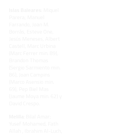
Islas Baleares
: Miquel
Parera; Manuel
Farrando, Joan M.
Borrás, Esteve One,
Jesús Meneses, Albert
Castell, Marc Urbina
(Marc Ferrer min. 89),
Brandon Thomas
(Sergio Sarmiento min.
86), Joan Campins
(Marco Asensio min.
69), Pep Biel Mas
(Jaume Moya min. 62) y
David Crespo.
Melilla
: Bilal Amar;
Yusef Mohamed, Fath
Allah , Ibrahim Al-Luch,