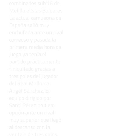
combinados sub'16 de
Melilla e Islas Baleares.
La actual campeona de
España salió muy
enchufada ante un rival
correoso y pasada la
primera media hora de
juego ya tenía el
partido prácticamente
finiquitado gracias a
tres goles del jugador
del Real Mallorca
Ángel Sánchez. El
equipo dirigido por
Santi Pérez no tuvo
opción ante un rival
muy superior que llegó
al descanso con la
ventaja de tres goles.