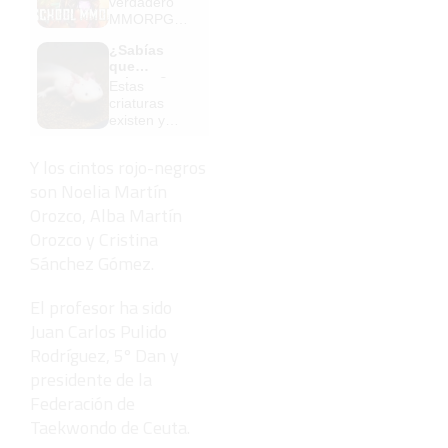
verdadero
MMORPG
de la vieja
¿Sabías
escuela
que
¡Cómo los
existen?
Estas
de antes,
criaturas
pero mejor!
existen y
parecen
sacadas de
Y los cintos rojo-negros
otro planeta
son Noelia Martín
Orozco, Alba Martín
Orozco y Cristina
Sánchez Gómez.
El profesor ha sido
Juan Carlos Pulido
Rodríguez, 5º Dan y
presidente de la
Federación de
Taekwondo de Ceuta.