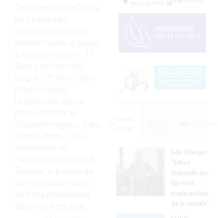
Taekwondo de Ceuta
ha celebrado
recientemente un
examen para el paso
a cintos negros - 1º
Dan y cintos rojo-
negro - 1º Pum. Seis
practicantes
resultaron aptos
para obtener el
Lo
Últimas
cinturón negro y tres,
más
Fotogalerías
noticias
el rojo-negro. Los
visto
exámenes se
Edu Villegas:
realizaron en el club
“Estoy
Taebek, a través de
teniendo que
la Federación ceutí
dar más
de esta modalidad
explicaciones
deportiva en alza.
de la cuenta"