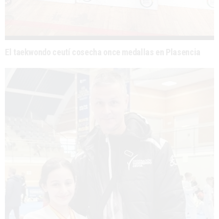
El taekwondo ceutí cosecha once medallas en Plasencia