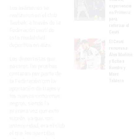
experiencia
Los exámenes se
en Primera
realizaron en el club
para
Taebek, a través de la
reforzar al
Federación ceutí de
Ceutí
esta modalidad
El Ceutí
deportiva en alza.
renueva a
Álex Moñino
Los deportistas que
y ficha a
pasaron las pruebas
Rumbo y
contaron por parte de
Marc
la Federación con la
Tablero
aportación de trajes y
los nuevos cinturones
negros, siendo la
primera vez que esto
sucede, ya que, con
anterioridad, era el club
el que les aportaba