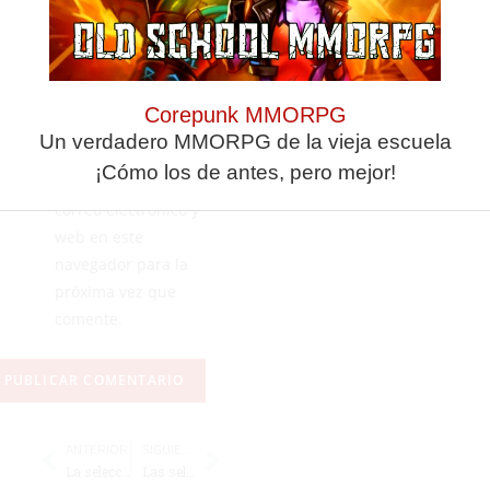
Corepunk MMORPG
Un verdadero MMORPG de la vieja escuela
¡Cómo los de antes, pero mejor!
Guarda mi nombre,
correo electrónico y
web en este
navegador para la
próxima vez que
comente.
ANTERIOR
SIGUIENTE
La selección sub-19 se marcha a Cáceres en busca de una plaza en la fase final del Nacional
Las selecciones cadete y juvenil cierran su preparación antes de partir hacia el Nacional