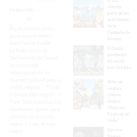
27 Diciembre
El ICD
retoma
Redacción
2012
parte de las
1
actividades
de la
Campaña de
Verano
El Ceuta,
La Federación de
pendiente
Taekwondo de Ceuta
de cerrar
ha celebrado
tres fichajes
recientemente un
examen para el paso a
Miles de
cintos negros - 1º Dan
ceutíes
y cintos rojo-negro - 1º
claman
Pum. Seis practicantes
unidos:
“Basta ya.
resultaron aptos para
Ceuta no se
obtener el cinturón
rinde”
negro y tres, el rojo-
negro.
Darrieer
Soares,