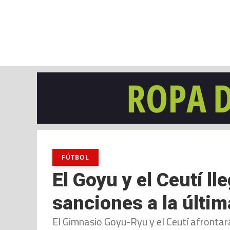
jueves, 06 ago, 2026
AD CEUTA
FÚTBOL
FÚTBOL SALA
BALO
FÚTBOL
El Goyu y el Ceutí l
sanciones a la últim
El Gimnasio Goyu-Ryu y el Ceutí afrontar