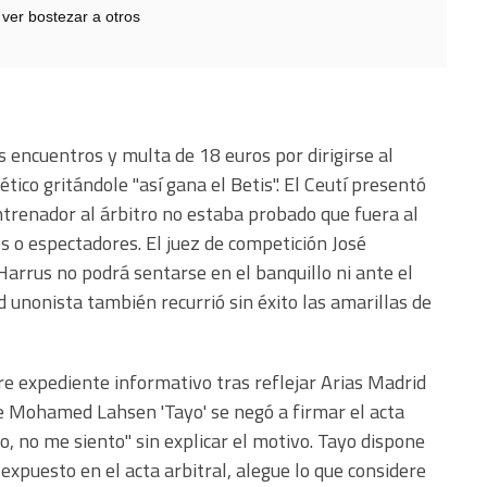
 ver bostezar a otros
os encuentros y multa de 18 euros por dirigirse al
tico gritándole "así gana el Betis". El Ceutí presentó
entrenador al árbitro no estaba probado que fuera al
res o espectadores. El juez de competición José
arrus no podrá sentarse en el banquillo ni ante el
ad unonista también recurrió sin éxito las amarillas de
bre expediente informativo tras reflejar Arias Madrid
ue Mohamed Lahsen 'Tayo' se negó a firmar el acta
mo, no me siento" sin explicar el motivo. Tayo dispone
 expuesto en el acta arbitral, alegue lo que considere