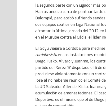
la segunda parte con un jugador más por
Harrus anduvo cerca de puntuar tanto en
Balompié, pero acabó sufriendo sendas 
dos equipos ceutíes en Liga Nacional Ju
afrontar la última jornada del 2012 en la
en el Murube contra el Cádiz, el líder in
El Goyu viajará a Córdoba para medirse 
cordobesista
en las instalaciones munici
Diego, Kisko, Álvaro y Juanma, los cuat
partido del Xerez 'B' disputado el 6 de 
producirse violentamente con un contrar
José al no haberse reunido el Comité de
la UD Salvador Allende. Kisko, Juanma 
acumulación de amonestaciones. El caso 
Deportivo, es el mismo que el de Diego
el juez de competición.