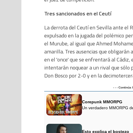
Tres sancionados en el Ceutí
La derrota del Ceutí en Sevilla ante el
expulsado en la jugada del polémico pen
el Murube, al igual que Ahmed Mohamed 
amarilla. Tres ausencias que obligarán 
en el 'once' que se enfrentará al Cádiz,
intentarán noquear a un rival que sólo 
Don Bosco por 2-0 y en la decimotercera 
- - - Continúa
Corepunk MMORPG
Un verdadero MMORPG de la
Esto explica el bostezo