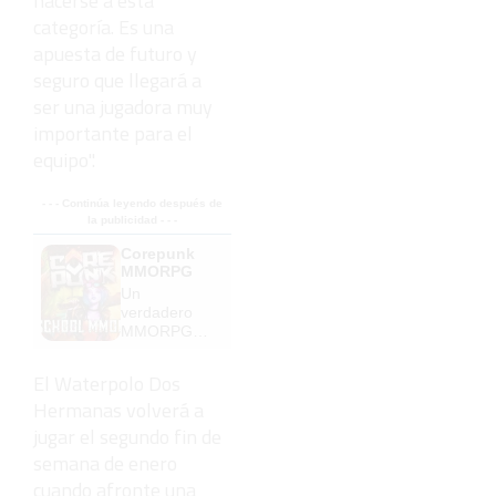
hacerse a esta
categoría. Es una
apuesta de futuro y
seguro que llegará a
ser una jugadora muy
importante para el
equipo".
- - - Continúa leyendo después de
la publicidad - - -
Corepunk
MMORPG
Un
verdadero
MMORPG
de la vieja
escuela
El Waterpolo Dos
¡Cómo los
Hermanas volverá a
de antes,
pero mejor!
jugar el segundo fin de
semana de enero
cuando afronte una