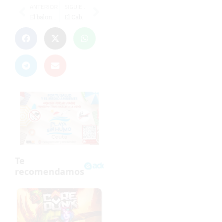
ANTERIOR
SIGUIENTE
El balonmano ceutí rinde homenaje a Fernández Maese, Juan Mur y Pepe Benítez
El Caballa cierra el año en Valencia, donde puede recuperar el liderato