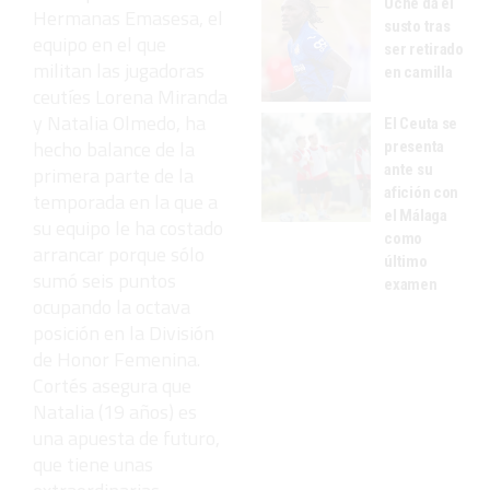
Uche da el
Hermanas Emasesa, el
susto tras
equipo en el que
ser retirado
militan las jugadoras
en camilla
ceutíes Lorena Miranda
y Natalia Olmedo, ha
El Ceuta se
hecho balance de la
presenta
ante su
primera parte de la
afición con
temporada en la que a
el Málaga
su equipo le ha costado
como
arrancar porque sólo
último
sumó seis puntos
examen
ocupando la octava
posición en la División
de Honor Femenina.
Cortés asegura que
Natalia (19 años) es
una apuesta de futuro,
que tiene unas