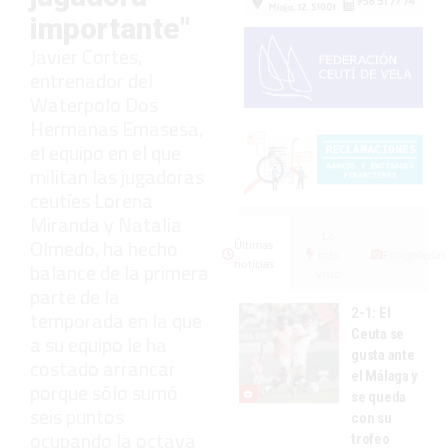
importante"
Javier Cortes,
entrenador del
Waterpolo Dos
Hermanas Emasesa,
el equipo en el que
militan las jugadoras
ceutíes Lorena
Miranda y Natalia
Lo
Olmedo, ha hecho
Últimas
más
Fotogalerías
noticias
balance de la primera
visto
parte de la
2-1: El
temporada en la que
Ceuta se
a su equipo le ha
gusta ante
costado arrancar
el Málaga y
porque sólo sumó
se queda
seis puntos
con su
ocupando la octava
trofeo