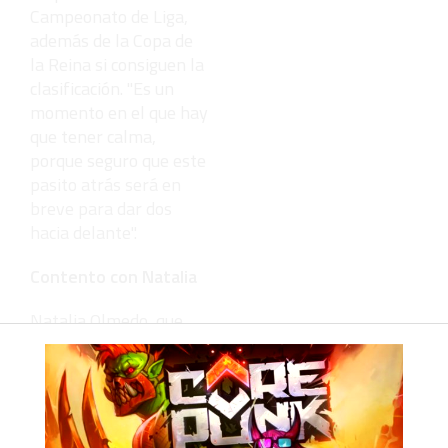
Campeonato de Liga,
además de la Copa de
la Reina si consiguen la
clasificación. "Es un
momento en el que hay
que tener calma,
porque seguro que este
pasito atrás será en
breve para dar dos
hacia delante".
Contento con Natalia
Natalia Olmedo, que
acaba de cumplir 19
años y disfruta del
parón navideño en la
ciudad autónoma, es
una de las dos