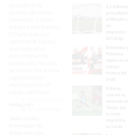
posición en la
5,5 millones
División de Honor
para adaptar
Femenina. Cortés
el Murube a
asegura que Natalia
las
exigencias
(19 años) es una
de LaLiga
apuesta de futuro,
que tiene unas
Bermúdez y
extraordinarias
Palomino
siguen en el
cualidades físicas y
cuerpo
se convertirá en una
técnico del
jugadora muy
Ceutí
importante en el
El Barça
equipo sevillano.
cancela su
21 Diciembre 2012
amistoso en
Redacción
Tánger por
Sin Comentarios
la crisis
Javier Cortes,
migratoria
entrenador del
en Ceuta
Waterpolo Dos