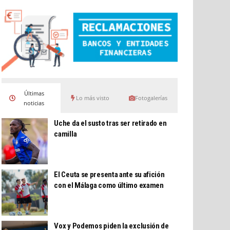
Últimas
Lo más visto
Fotogalerías
noticias
Uche da el susto tras ser retirado en
camilla
El Ceuta se presenta ante su afición
con el Málaga como último examen
Vox y Podemos piden la exclusión de