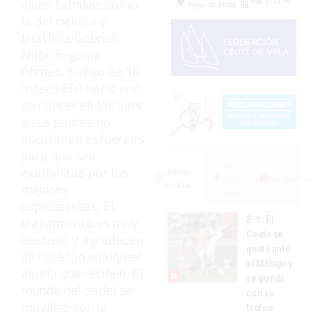
viven familias como
la del ciclista y
triatleta Gabriel
Nabil Segovia
Ahmed. Su hijo de 18
meses Eliú nació con
un cáncer en los ojos
y sus padres no
escatiman esfuerzos
para que sea
Lo
examinado por los
Últimas
más
Fotogalerías
mejores
noticias
visto
especialistas. El
tratamiento es muy
2-1: El
Ceuta se
costoso y agradecen
gusta ante
de corazón cualquier
el Málaga y
ayuda que reciben. El
se queda
mundo del padel se
con su
movilizó con la
trofeo