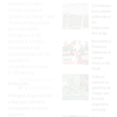
celebración del I
5,5 millones
torneo solidario
para adaptar
'golpea al cáncer' que
el Murube a
reunió en las pistas
las
del club Loma
exigencias
de LaLiga
Margarita a 92
parejas y lo más
Bermúdez y
importante las
Palomino
aportaciones de los
siguen en el
cuerpo
jugadores
técnico del
ascendieron a casi
Ceutí
6.500 euros.
El Barça
20 Diciembre 2012
cancela su
Redacción
Sin Comentarios
amistoso en
Tánger por
la crisis
migratoria
en Ceuta