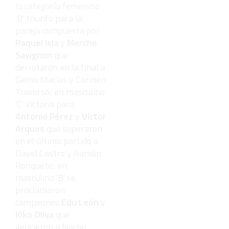
la categoría femenino
'B' triunfo para la
pareja compuesta por
Raquel Isla
y
Merche
Savignon
que
derrotaron en la final a
Gema Macías y Carmen
Traverso; en masculino
'C' victoria para
Antonio Pérez
y
Víctor
Arques
que superaron
en el último partido a
David Castro y Ramón
Ronquete; en
masculino 'B' se
proclamaron
campeones
Edu León
y
Kiko Oliva
que
vencieron a Nacho