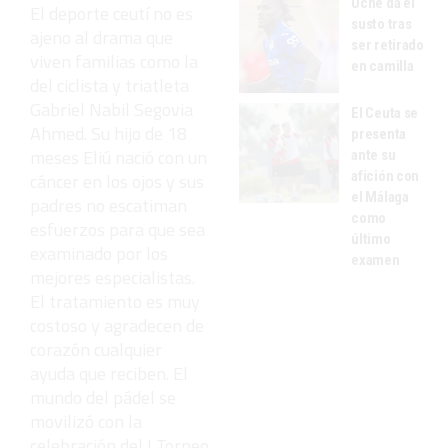
Uche da el
El deporte ceutí no es
susto tras
ajeno al drama que
ser retirado
viven familias como la
en camilla
del ciclista y triatleta
Gabriel Nabil Segovia
El Ceuta se
Ahmed. Su hijo de 18
presenta
meses Eliú nació con un
ante su
afición con
cáncer en los ojos y sus
el Málaga
padres no escatiman
como
esfuerzos para que sea
último
examinado por los
examen
mejores especialistas.
El tratamiento es muy
costoso y agradecen de
corazón cualquier
ayuda que reciben. El
mundo del pádel se
movilizó con la
celebración del I Torneo