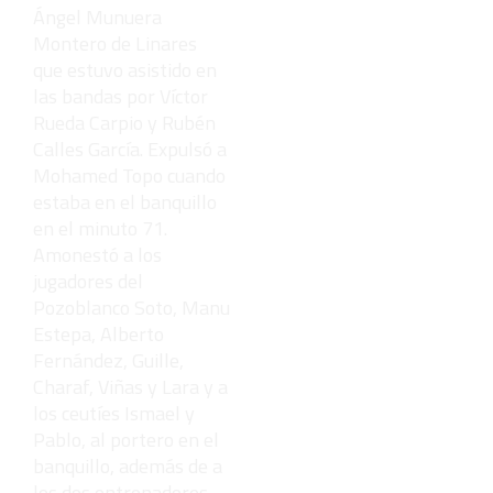
Ángel Munuera
Montero de Linares
que estuvo asistido en
las bandas por Víctor
Rueda Carpio y Rubén
Calles García. Expulsó a
Mohamed Topo cuando
estaba en el banquillo
en el minuto 71.
Amonestó a los
jugadores del
Pozoblanco Soto, Manu
Estepa, Alberto
Fernández, Guille,
Charaf, Viñas y Lara y a
los ceutíes Ismael y
Pablo, al portero en el
banquillo, además de a
los dos entrenadores,