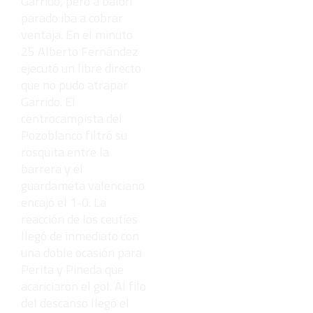
Garrido, pero a balón
parado iba a cobrar
ventaja. En el minuto
25 Alberto Fernández
ejecutó un libre directo
que no pudo atrapar
Garrido. El
centrocampista del
Pozoblanco filtró su
rosquita entre la
barrera y el
guardameta valenciano
encajó el 1-0. La
reacción de los ceutíes
llegó de inmediato con
una doble ocasión para
Perita y Pineda que
acariciaron el gol. Al filo
del descanso llegó el