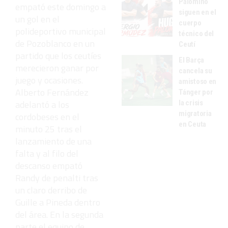
Palomino
empató este domingo a
siguen en el
un gol en el
cuerpo
polideportivo municipal
técnico del
de Pozoblanco en un
Ceutí
partido que los ceutíes
El Barça
merecieron ganar por
cancela su
juego y ocasiones.
amistoso en
Alberto Fernández
Tánger por
adelantó a los
la crisis
migratoria
cordobeses en el
en Ceuta
minuto 25 tras el
lanzamiento de una
falta y al filo del
descanso empató
Randy de penalti tras
un claro derribo de
Guille a Pineda dentro
del área. En la segunda
parte el equipo de