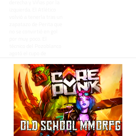
derecha y Viñas por la
izquierda. El Atlético
volvió a tenerla tras un
zapatazo de Perita que
no se convirtió en gol
por muy poco. El
técnico del Pozoblanco
agotó el cupo de
cambios con la entrada
del juvenil Sancho por
Pedro Macareno.
Charaf y Lara pudieron
ver la segunda amarilla
y ser expulsados, pero
Munuera Montero
demostró que el
partido le vino grande y
desquició al banquillo
ceutí con sus decisiones.