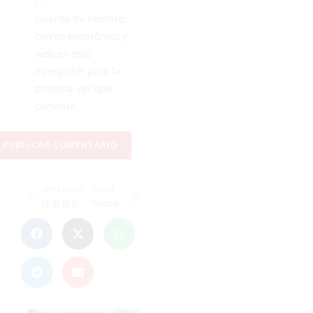
Guarda mi nombre,
correo electrónico y
web en este
navegador para la
próxima vez que
comente.
ANTERIOR
SIGUIENTE
(5-1) El Goyu aguanta la primera parte y se hunde con diez en la segunda
"Hemos dado la imagen de un equipo que sabe lo que quiere"