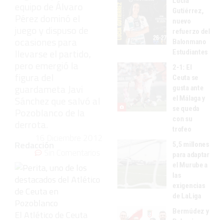
Lucía
equipo de Álvaro
Gutiérrez,
Pérez dominó el
nuevo
juego y dispuso de
refuerzo del
ocasiones para
Balonmano
llevarse el partido,
Estudiantes
pero emergió la
2-1: El
figura del
Ceuta se
guardameta Javi
gusta ante
Sánchez que salvó al
el Málaga y
se queda
Pozoblanco de la
con su
derrota.
trofeo
16 Diciembre 2012
Redacción
5,5 millones
Sin Comentarios
para adaptar
el Murube a
las
exigencias
de LaLiga
Bermúdez y
El Atlético de Ceuta