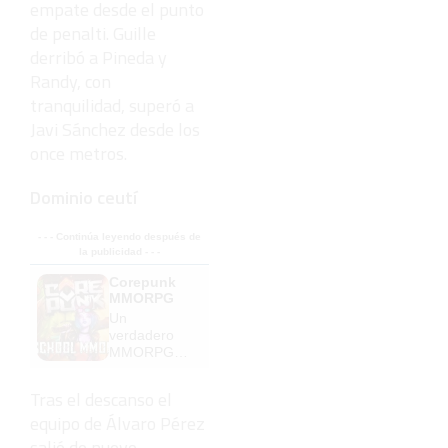
empate desde el punto
de penalti. Guille
derribó a Pineda y
Randy, con
tranquilidad, superó a
Javi Sánchez desde los
once metros.
Dominio ceutí
- - - Continúa leyendo después de
la publicidad - - -
Corepunk
MMORPG
Un
verdadero
MMORPG
de la vieja
escuela
Tras el descanso el
¡Cómo los
equipo de Álvaro Pérez
de antes,
pero mejor!
salió de nuevo