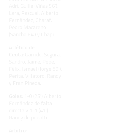
Adri, Guille (Viñas 56'),
Lara, Pascual, Alberto
Fernández, Charaf,
Pedro Macareno
(Sancho 64') y Chapi.
Atlético de
Ceuta
: Garrido, Segura,
Sandro, Jaime, Pepe,
Félix, Ismael (Jorge 89'),
Perita, Villatoro, Randy
y Fran Pineda.
Goles
: 1-0 (25') Alberto
Fernández de falta
directa y 1-1 (41')
Randy de penalti.
Árbitro
: