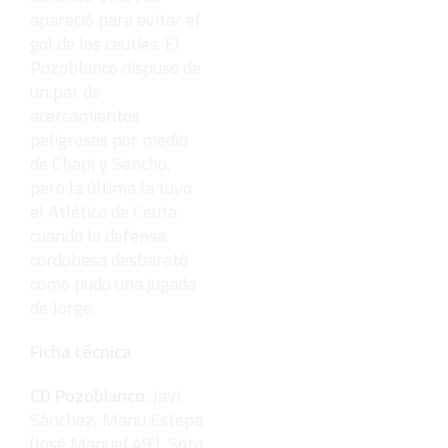
apareció para evitar el
gol de los ceutíes. El
Pozoblanco dispuso de
un par de
acercamientos
peligrosos por medio
de Chapi y Sancho,
pero la última la tuvo
el Atlético de Ceuta
cuando la defensa
cordobesa desbarató
como pudo una jugada
de Jorge.
Ficha técnica
CD Pozoblanco
: Javi
Sánchez, Manu Estepa
(José Manuel 49'), Soto,