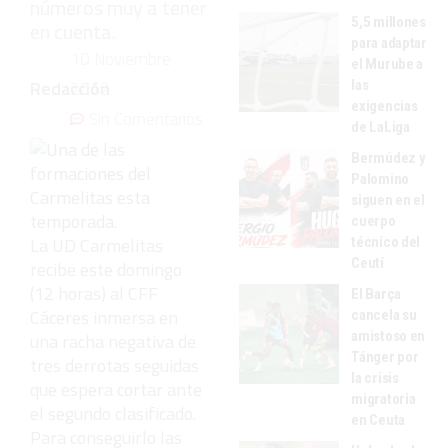
números muy a tener
5,5 millones
en cuenta.
para adaptar
10 Noviembre
el Murube a
Redacción
las
2012
exigencias
Sin Comentarios
de LaLiga
Bermúdez y
Palomino
siguen en el
cuerpo
La UD Carmelitas
técnico del
Ceutí
recibe este domingo
(12 horas) al CFF
El Barça
Cáceres inmersa en
cancela su
amistoso en
una racha negativa de
Tánger por
tres derrotas seguidas
la crisis
que espera cortar ante
migratoria
el segundo clasificado.
en Ceuta
Para conseguirlo las