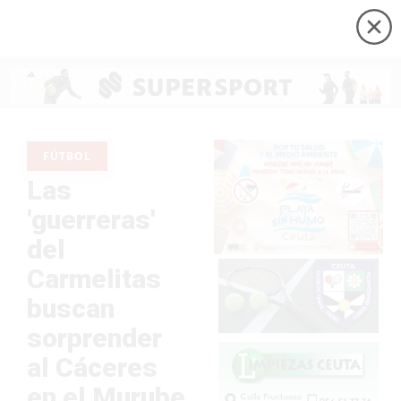
FÚTBOL
Las
'guerreras'
del
Carmelitas
buscan
sorprender
al Cáceres
en el Murube