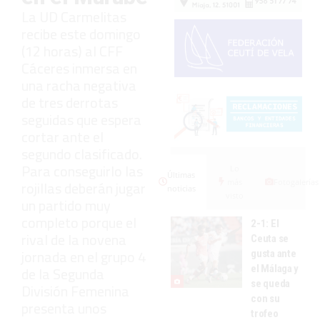
La UD Carmelitas
recibe este domingo
(12 horas) al CFF
Cáceres inmersa en
una racha negativa
de tres derrotas
seguidas que espera
cortar ante el
segundo clasificado.
Para conseguirlo las
Lo
Últimas
más
Fotogalerías
rojillas deberán jugar
noticias
visto
un partido muy
completo porque el
2-1: El
rival de la novena
Ceuta se
jornada en el grupo 4
gusta ante
el Málaga y
de la Segunda
se queda
División Femenina
con su
presenta unos
trofeo