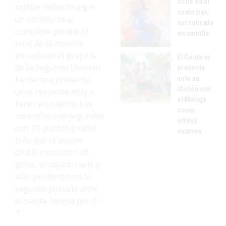
Uche da el
rojillas deberán jugar
susto tras
un partido muy
ser retirado
completo porque el
en camilla
rival de la novena
jornada en el grupo 4
El Ceuta se
de la Segunda División
presenta
Femenina presenta
ante su
afición con
unos números muy a
el Málaga
tener en cuenta. Las
como
cacereñas
son segundas
último
con 19 puntos (nueve
examen
más que el equipo
ceutí), marcaron 28
goles, encajaron seis y
sólo perdieron en la
segunda jornada ante
el Santa Teresa por 2-
1.