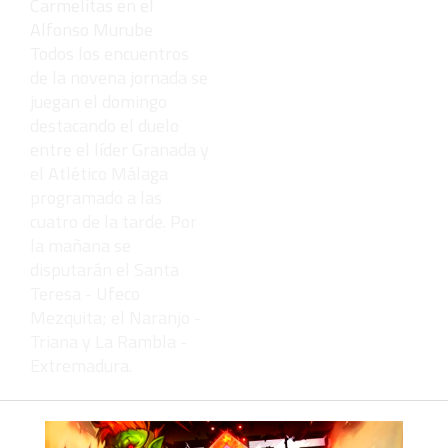
Todos los encuentros
de la novena jornada se
juegan el domingo
destacando el duelo
entre el líder Granada y
el Atlético Málaga
programado a las
cuatro de la tarde. Por
la mañana se
disputarán el Santa
Teresa - Ufeco
Mezquita; el Naranjo -
Triana y La Rambla -
Extremadura.
- - - Continúa leyendo después de
la publicidad - - -