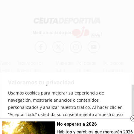
Medio auditado por
Aviso
Declaración de
Mapa del
Política de
Política de
Legal
Accesibilidad
Sitio
Cookies
Privacidad
Valoramos tu privacidad
Usamos cookies para mejorar su experiencia de
© 2012 - 2026 Ceuta Deportiva - Diario Digital Deportivo
navegación, mostrarle anuncios o contenidos
personalizados y analizar nuestro tráfico. Al hacer clic en
“Aceptar todo” usted da su consentimiento a nuestro uso
de las cookies.
No esperes a 2026
Hábitos y cambios que marcarán 2026