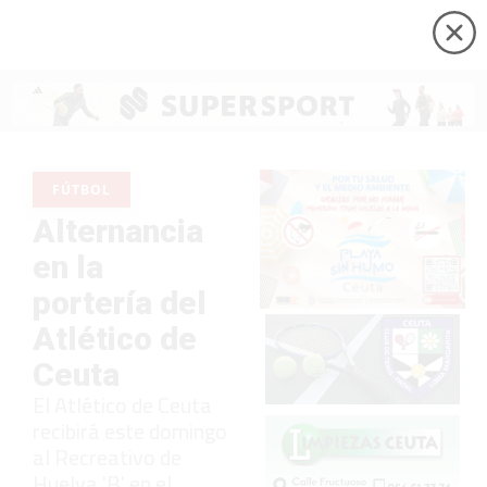
FÚTBOL
Alternancia
en la
portería del
Atlético de
Ceuta
El Atlético de Ceuta
recibirá este domingo
al Recreativo de
Huelva 'B' en el