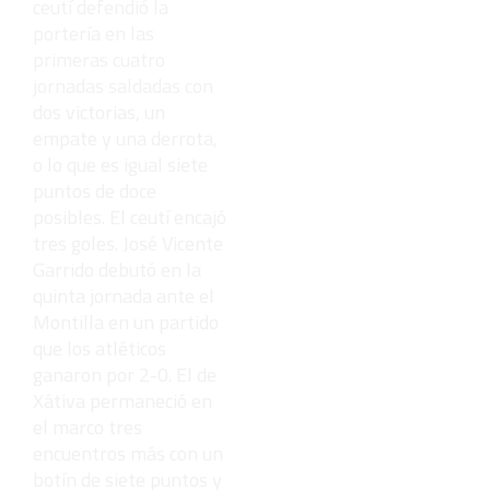
ceutí defendió la
portería en las
primeras cuatro
jornadas saldadas con
dos victorias, un
empate y una derrota,
o lo que es igual siete
puntos de doce
posibles. El ceutí encajó
tres goles. José Vicente
Garrido debutó en la
quinta jornada ante el
Montilla en un partido
que los atléticos
ganaron por 2-0. El de
Xátiva permaneció en
el marco tres
encuentros más con un
botín de siete puntos y