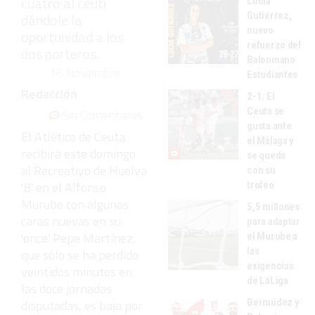
cuatro al ceutí
Lucía
Gutiérrez,
dándole la
nuevo
oportunidad a los
refuerzo del
dos porteros.
Balonmano
16 Noviembre
Estudiantes
Redacción
2012
2-1: El
Ceuta se
Sin Comentarios
gusta ante
El Atlético de Ceuta
el Málaga y
recibirá este domingo
se queda
al Recreativo de Huelva
con su
'B' en el Alfonso
trofeo
Murube con algunas
5,5 millones
caras nuevas en su
para adaptar
'once'. Pepe Martínez,
el Murube a
las
que sólo se ha perdido
exigencias
veintidós minutos en
de LaLiga
las doce jornadas
Bermúdez y
disputadas, es baja por