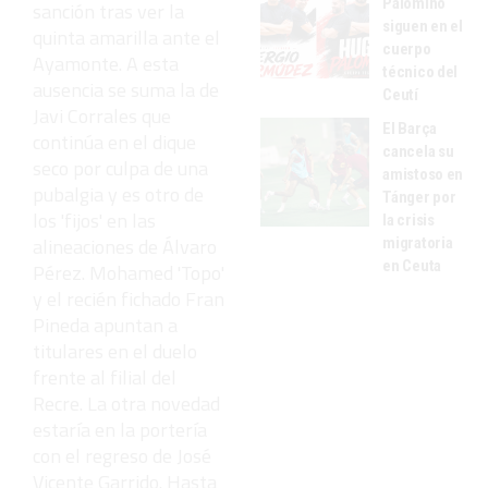
Palomino
sanción tras ver la
siguen en el
quinta amarilla ante el
cuerpo
Ayamonte. A esta
técnico del
ausencia se suma la de
Ceutí
Javi Corrales que
El Barça
continúa en el dique
cancela su
seco por culpa de una
amistoso en
pubalgia y es otro de
Tánger por
los 'fijos' en las
la crisis
alineaciones de Álvaro
migratoria
en Ceuta
Pérez. Mohamed 'Topo'
y el recién fichado Fran
Pineda apuntan a
titulares en el duelo
frente al filial del
Recre. La otra novedad
estaría en la portería
con el regreso de José
Vicente Garrido. Hasta