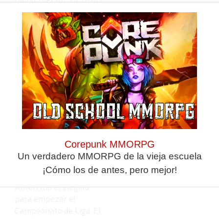
canteranos como Borja
Gil, Juan Antonio
Cabrera o Jalid
tomaron el mismo
camino. El hijo del
presidente del Atlético
de Ceuta milita en el
Lucena y Cabrera lo
hace esta temporada
en el Real Ávila. Jalid
también regresó a
Ceuta tras su paso por
Corepunk MMORPG
la UD Levante donde se
Un verdadero MMORPG de la vieja escuela
asentó en el segundo
¡Cómo los de antes, pero mejor!
equipo
granota
. Pablo
Antón fue el elegido
para empezar el
Campeonato de Liga. El