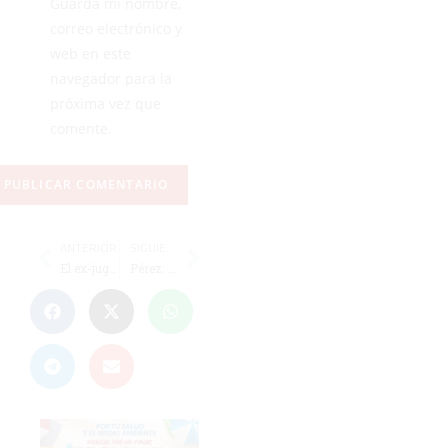
Guarda mi nombre,
correo electrónico y
web en este
navegador para la
próxima vez que
comente.
ANTERIOR
SIGUIENTE
El ex-jugador del FC Barcelona Andrei Xepkin participará en un clínic en el 'Díaz-Flor'
Pérez: “Penaltitos como el de Ayamonte dan que pensar”