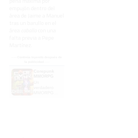
pena máxima por
empujón dentro del
área de Jaime a Manuel
tras un barullo en el
área
caballa
con una
falta previa a Pepe
Martínez.
- - - Continúa leyendo después de
la publicidad - - -
Corepunk
MMORPG
Un
verdadero
MMORPG
de la vieja
escuela
¡Cómo los
de antes,
pero mejor!