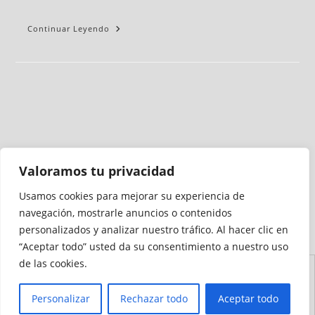
Continuar Leyendo
Valoramos tu privacidad
Usamos cookies para mejorar su experiencia de
Medio auditado por
navegación, mostrarle anuncios o contenidos
personalizados y analizar nuestro tráfico. Al hacer clic en
“Aceptar todo” usted da su consentimiento a nuestro uso
de las cookies.
Aviso
Declaración de
Mapa del
Política de
Política de
Legal
Accesibilidad
Sitio
Cookies
Privacidad
Personalizar
Rechazar todo
Aceptar todo