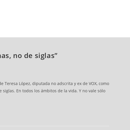
as, no de siglas”
de Teresa López, diputada no adscrita y ex de VOX, como
iglas. En todos los ámbitos de la vida. Y no vale sólo