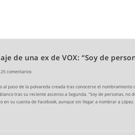
NCESTO
BALONMANO
WATERPOLO
POLIDEPORTIVO
aje de una ex de VOX: “Soy de person
25 comentarios
do al paso de la polvareda creada tras conocerse el nombramiento 
anco tras su reciente ascenso a Segunda. “Soy de personas, no de s
o en su cuenta de Facebook, aunque sin llegar a nombrar a López.