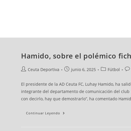
sábado, 08 ago, 2026
AD CEUTA
FÚTBOL
FÚTBOL SALA
BALO
Hamido, sobre el polémico fich
Ceuta Deportiva
junio 6, 2025
Fútbol
El presidente de la AD Ceuta FC, Luhay Hamido, ha sali
integrante del departamento de comunicación del club bl
con decirlo, hay que demostrarlo”, ha comentado Hamid
Continuar Leyendo