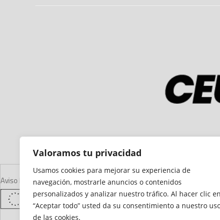
Valoramos tu privacidad
Usamos cookies para mejorar su experiencia de
Aviso Legal
Declaración de Accesibilidad
Mapa del Sitio
Política de Cooki
navegación, mostrarle anuncios o contenidos
personalizados y analizar nuestro tráfico. Al hacer clic e
“Aceptar todo” usted da su consentimiento a nuestro us
de las cookies.