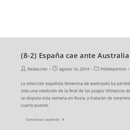
viernes, 07 ago, 2026
AD CEUTA
FÚTBOL
FÚTBOL SALA
BALO
(8-2) España cae ante Australi
Redacción
agosto 16, 2014
Polideportivo
La selección española femenina de waterpolo ha perdido 
sido una reedición de la final de los Juegos Olímpicos 
se disputa esta semana en Rusia, y tratarán de sorprende
cuarto puesto.
Continuar Leyendo