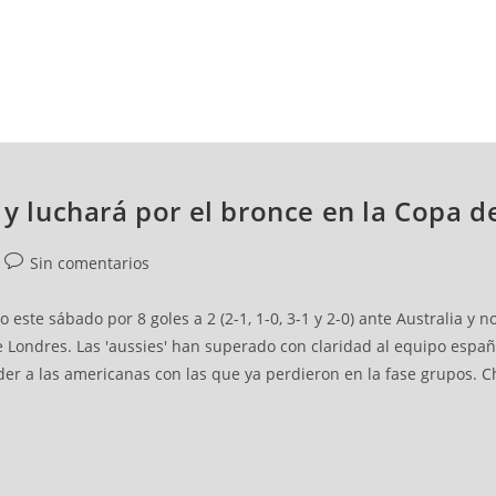
NCESTO
BALONMANO
WATERPOLO
POLIDEPORTIVO
a y luchará por el bronce en la Copa 
Sin comentarios
este sábado por 8 goles a 2 (2-1, 1-0, 3-1 y 2-0) ante Australia y
de Londres. Las 'aussies' han superado con claridad al equipo espa
r a las americanas con las que ya perdieron en la fase grupos. Chi