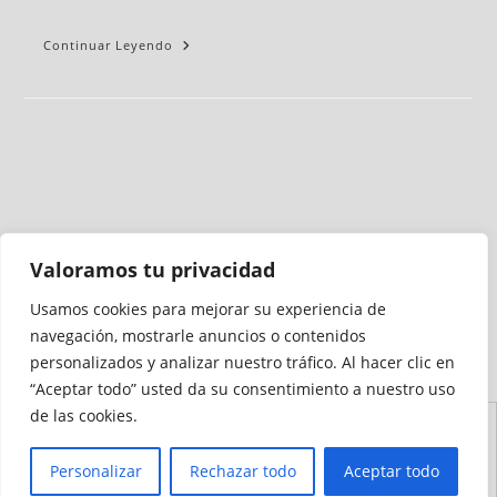
Continuar Leyendo
Valoramos tu privacidad
Usamos cookies para mejorar su experiencia de
Medio auditado por
navegación, mostrarle anuncios o contenidos
personalizados y analizar nuestro tráfico. Al hacer clic en
“Aceptar todo” usted da su consentimiento a nuestro uso
de las cookies.
Aviso
Declaración de
Mapa del
Política de
Política de
Legal
Accesibilidad
Sitio
Cookies
Privacidad
Personalizar
Rechazar todo
Aceptar todo