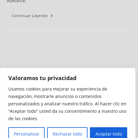
Adelante.
Continuar Leyendo
Valoramos tu privacidad
Usamos cookies para mejorar su experiencia de
Medio auditado por
navegación, mostrarle anuncios o contenidos
personalizados y analizar nuestro tráfico. Al hacer clic en
“Aceptar todo” usted da su consentimiento a nuestro uso
de las cookies.
Aviso
Declaración de
Mapa del
Política de
Política de
Legal
Accesibilidad
Sitio
Cookies
Privacidad
Personalizar
Rechazar todo
Aceptar todo