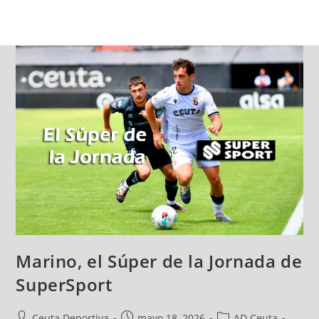
Marino, el Súper de la Jornada de
SuperSport
Ceuta Deportiva
mayo 18, 2026
AD Ceuta