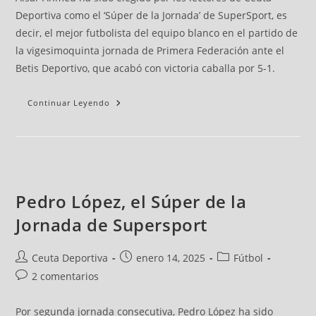
Deportiva como el ‘Súper de la Jornada’ de SuperSport, es
decir, el mejor futbolista del equipo blanco en el partido de
la vigesimoquinta jornada de Primera Federación ante el
Betis Deportivo, que acabó con victoria caballa por 5-1.
Continuar Leyendo
Pedro López, el Súper de la
Jornada de Supersport
Ceuta Deportiva
enero 14, 2025
Fútbol
2 comentarios
Por segunda jornada consecutiva, Pedro López ha sido