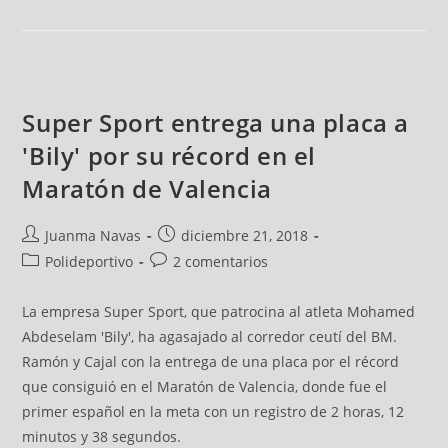
Super Sport entrega una placa a
'Bily' por su récord en el
Maratón de Valencia
Juanma Navas
diciembre 21, 2018
Polideportivo
2 comentarios
La empresa Super Sport, que patrocina al atleta Mohamed
Abdeselam 'Bily', ha agasajado al corredor ceutí del BM.
Ramón y Cajal con la entrega de una placa por el récord
que consiguió en el Maratón de Valencia, donde fue el
primer español en la meta con un registro de 2 horas, 12
minutos y 38 segundos.