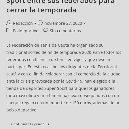
Sport entre sus federados para
cerrar la temporada
Redacción
noviembre 27, 2020
Polideportivo
Sin comentarios
La Federación de Tenis de Ceuta ha organizado su
tradicional sorteo de fin de temporada 2020 entre todos los
federados con licencia de tenis en vigor y que deseen
participar. En esta ocasión, los dirigentes de la Territorial
ceutí, y con el fin de colaborar con el comercio de la ciudad
ante la crisis provocada por la Covid-19, han elegido a la
tienda de deportes Super Sport para que los ganadores
(uno masculino y una femenina) sean obsequiados con un
cheque regalo con un importe de 150 euros, además de un
bolso deportivo.
Continuar Leyendo