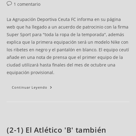
1 comentario
La Agrupación Deportiva Ceuta FC informa en su página
web que ha llegado a un acuerdo de patrocinio con la firma
Super Sport para "toda la ropa de la temporada", además
explica que la primera equipación será un modelo Nike con
los ribetes en negro y el pantalón en blanco. El equipo ceutí
añade en una nota de prensa que el primer equipo de la
ciudad utilizará hasta finales del mes de octubre una
equipación provisional.
Continuar Leyendo
(2-1) El Atlético 'B' también