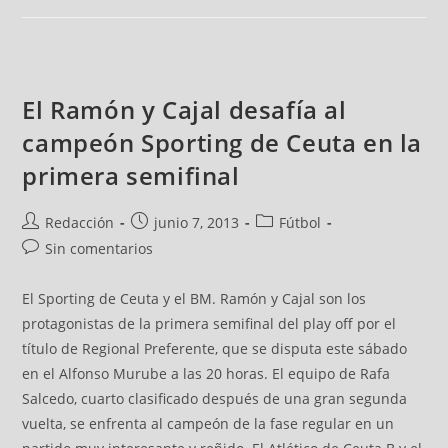
El Ramón y Cajal desafía al
campeón Sporting de Ceuta en la
primera semifinal
Redacción
junio 7, 2013
Fútbol
Sin comentarios
El Sporting de Ceuta y el BM. Ramón y Cajal son los
protagonistas de la primera semifinal del play off por el
título de Regional Preferente, que se disputa este sábado
en el Alfonso Murube a las 20 horas. El equipo de Rafa
Salcedo, cuarto clasificado después de una gran segunda
vuelta, se enfrenta al campeón de la fase regular en un