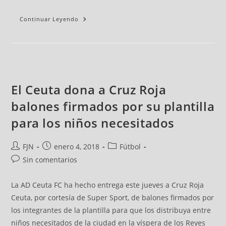
Continuar Leyendo
El Ceuta dona a Cruz Roja
balones firmados por su plantilla
para los niños necesitados
FJN
enero 4, 2018
Fútbol
Sin comentarios
La AD Ceuta FC ha hecho entrega este jueves a Cruz Roja
Ceuta, por cortesía de Super Sport, de balones firmados por
los integrantes de la plantilla para que los distribuya entre
niños necesitados de la ciudad en la víspera de los Reyes