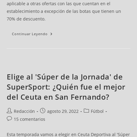
aplicable a otras ofertas con las que cuentan en el
establecimiento a excepción de las botas que tienen un
70% de descuento.
Continuar Leyendo
Elige al 'Súper de la Jornada' de
SuperSport: ¿Quién fue el mejor
del Ceuta en San Fernando?
Redacción
agosto 29, 2022
Fútbol
15 comentarios
Esta temporada vamos a elegir en Ceuta Deportiva al 'Súper