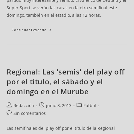
partido muy interesante y reñido. El Atlético de Ceuta B y el
Super Sport se verán las caras en la otra semifinal este
domingo, también en el estadio, a las 12 horas.
Continuar Leyendo
Regional: Las 'semis' del play off
por el título, el sábado y el
domingo en el Murube
Redacción
junio 3, 2013
Fútbol
Sin comentarios
Las semifinales del play off por el título de la Regional