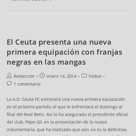
El Ceuta presenta una nueva
primera equipación con franjas
negras en las mangas
Redacción
enero 14, 2014
Fútbol
1 comentario
La A.D. Ceuta FC estrenará una nueva primera equipación
en el próximo partido, el que le enfrentará el domingo al
filial del Real Betis. Así lo ha asegurado el presidente oficial
del club, Pepe Gil, en la presentación de la nueva
indumentaria, que ha matizado que aún no es la definitiva.