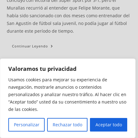
concluyó con victoria del Super Sport por 3-1, pero el
Murallas recurrió al entender que Felipe Morante, que
había sido sancionado con dos meses como entrenador del
San Agustín de fútbol sala juvenil, no podía jugar al fútbol
durante este período de tiempo.
Continuar Leyendo
Valoramos tu privacidad
Usamos cookies para mejorar su experiencia de
navegación, mostrarle anuncios o contenidos
(2-0) El Sporting de Ceuta vence
personalizados y analizar nuestro tráfico. Al hacer clic en
al Super Sport y se sitúa segundo
“Aceptar todo” usted da su consentimiento a nuestro uso
de las cookies.
Redacción
mayo 21, 2013
Fútbol
Sin comentarios
Personalizar
Rechazar todo
Aceptar todo
El Sporting de Ceuta venció este martes al Super Sport por