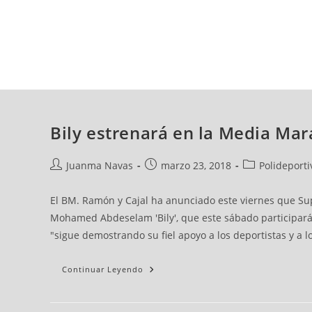
sábado, 08 ago, 2026
AD CEUTA
FÚTBOL
FÚTBOL SALA
BALO
Bily estrenará en la Media Mar
Juanma Navas
marzo 23, 2018
Polideporti
El BM. Ramón y Cajal ha anunciado este viernes que Supe
Mohamed Abdeselam 'Bily', que este sábado participará 
"sigue demostrando su fiel apoyo a los deportistas y a l
Continuar Leyendo