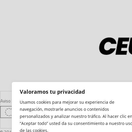
Valoramos tu privacidad
Aviso Legal
Declaración de Accesibilidad
Mapa del Sitio
Política de Cooki
Usamos cookies para mejorar su experiencia de
navegación, mostrarle anuncios o contenidos
personalizados y analizar nuestro tráfico. Al hacer clic e
“Aceptar todo” usted da su consentimiento a nuestro us
de las cookies.