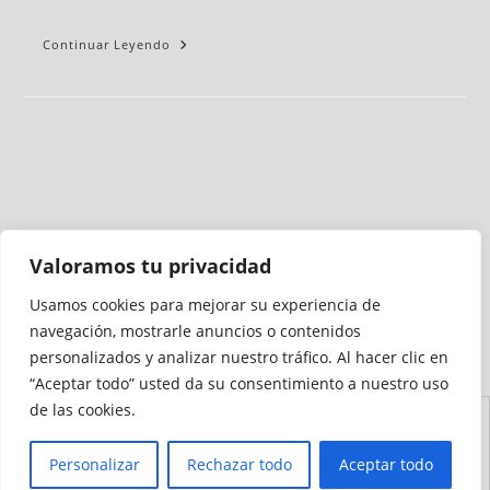
Continuar Leyendo
Valoramos tu privacidad
Usamos cookies para mejorar su experiencia de
Medio auditado por
navegación, mostrarle anuncios o contenidos
personalizados y analizar nuestro tráfico. Al hacer clic en
“Aceptar todo” usted da su consentimiento a nuestro uso
de las cookies.
Aviso
Declaración de
Mapa del
Política de
Política de
Legal
Accesibilidad
Sitio
Cookies
Privacidad
Personalizar
Rechazar todo
Aceptar todo