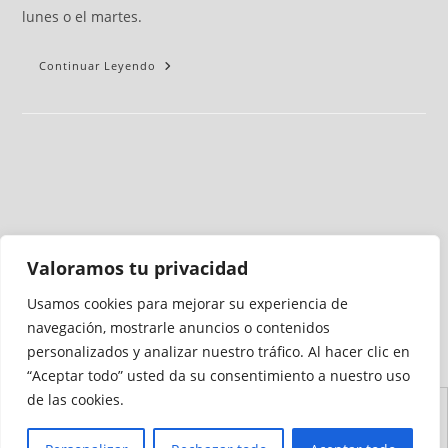
lunes o el martes.
Continuar Leyendo
Valoramos tu privacidad
Usamos cookies para mejorar su experiencia de
Medio auditado por
navegación, mostrarle anuncios o contenidos
personalizados y analizar nuestro tráfico. Al hacer clic en
“Aceptar todo” usted da su consentimiento a nuestro uso
de las cookies.
Aviso
Declaración de
Mapa del
Política de
Política de
Legal
Accesibilidad
Sitio
Cookies
Privacidad