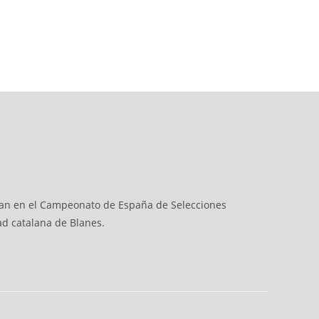
pan en el Campeonato de España de Selecciones
ad catalana de Blanes.