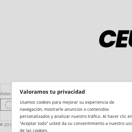
Valoramos tu privacidad
Aviso Legal
Declaración de Accesibilidad
Mapa del Sitio
Política de Cooki
Usamos cookies para mejorar su experiencia de
navegación, mostrarle anuncios o contenidos
personalizados y analizar nuestro tráfico. Al hacer clic e
“Aceptar todo” usted da su consentimiento a nuestro us
© 2012 - 2026 Ceuta Deportiva - Diario Digital Deportivo
de las cookies.