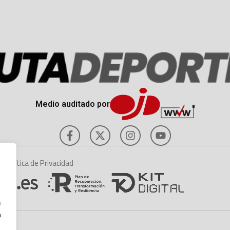
Medio auditado por
es
Política de Privacidad
n
o