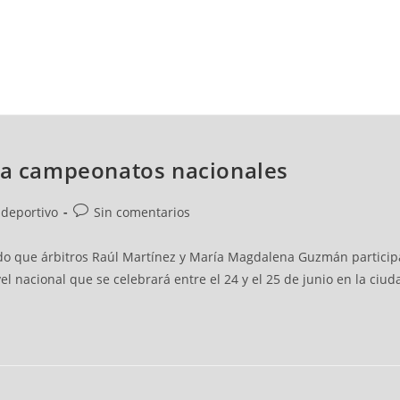
NCESTO
BALONMANO
WATERPOLO
POLIDEPORTIVO
n a campeonatos nacionales
ideportivo
Sin comentarios
ado que árbitros Raúl Martínez y María Magdalena Guzmán partici
l nacional que se celebrará entre el 24 y el 25 de junio en la ciud