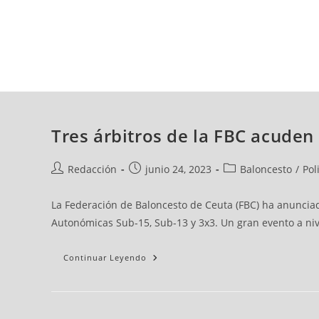
viernes, 07 ago, 2026
AD CEUTA
FÚTBOL
FÚTBOL SALA
BALO
Tres árbitros de la FBC acude
Redacción
junio 24, 2023
Baloncesto
/
Pol
La Federación de Baloncesto de Ceuta (FBC) ha anunci
Autonómicas Sub-15, Sub-13 y 3x3. Un gran evento a nive
Continuar Leyendo