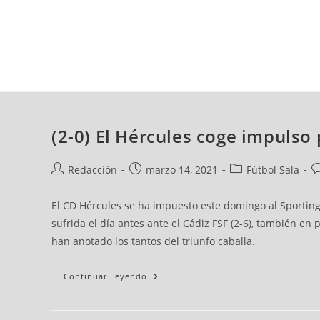
domingo, 09 ago, 2026
AD CEUTA
FÚTBOL
FÚTBOL SALA
BALO
(2-0) El Hércules coge impulso 
Redacción
marzo 14, 2021
Fútbol Sala
El CD Hércules se ha impuesto este domingo al Sporting G
sufrida el día antes ante el Cádiz FSF (2-6), también en
han anotado los tantos del triunfo caballa.
Continuar Leyendo