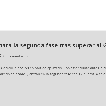
NCESTO
BALONMANO
WATERPOLO
POLIDEPORTIVO
para la segunda fase tras superar al 
Sin comentarios
arrovilla por 2-0 en partido aplazado. Con este triunfo ante un riv
 partido aplazado, y entran en la segunda fase con 12 puntos, a solo