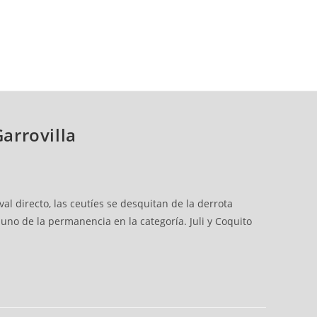
Garrovilla
al directo, las ceutíes se desquitan de la derrota
 uno de la permanencia en la categoría. Juli y Coquito