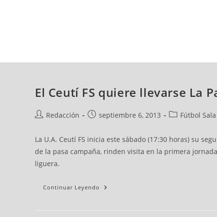
jueves, 06 ago, 2026
AD CEUTA
FÚTBOL
FÚTBOL SALA
BALO
El Ceutí FS quiere llevarse La 
Redacción
septiembre 6, 2013
Fútbol Sala
La U.A. Ceutí FS inicia este sábado (17:30 horas) su se
de la pasa campaña, rinden visita en la primera jorna
liguera.
Continuar Leyendo