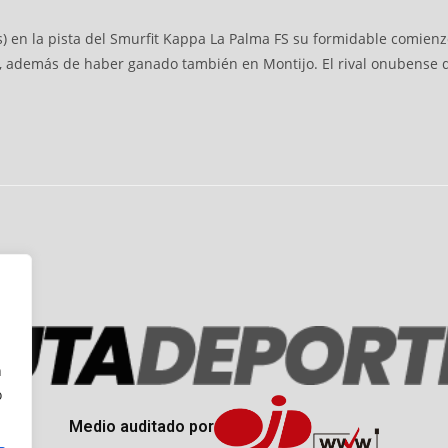
ras) en la pista del Smurfit Kappa La Palma FS su formidable comi
o, además de haber ganado también en Montijo. El rival onubense de
n
o
Medio auditado por