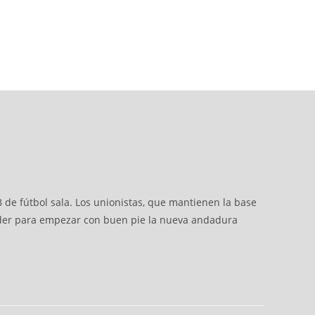
 de fútbol sala. Los unionistas, que mantienen la base
ender para empezar con buen pie la nueva andadura