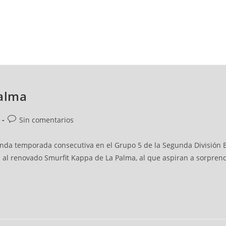
NCESTO
BALONMANO
WATERPOLO
POLIDEPORTIVO
Palma
Sin comentarios
gunda temporada consecutiva en el Grupo 5 de la Segunda División B
da al renovado Smurfit Kappa de La Palma, al que aspiran a sorpr