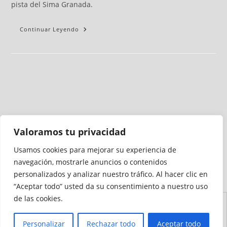
pista del Sima Granada.
Continuar Leyendo
Valoramos tu privacidad
Usamos cookies para mejorar su experiencia de
Medio auditado por
navegación, mostrarle anuncios o contenidos
personalizados y analizar nuestro tráfico. Al hacer clic en
“Aceptar todo” usted da su consentimiento a nuestro uso
de las cookies.
Aviso
Declaración de
Mapa del
Política de
Política de
Legal
Accesibilidad
Sitio
Cookies
Privacidad
Personalizar
Rechazar todo
Aceptar todo