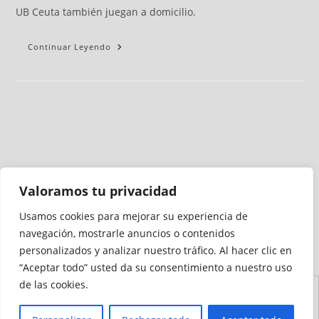
UB Ceuta también juegan a domicilio.
Continuar Leyendo
Valoramos tu privacidad
Usamos cookies para mejorar su experiencia de
Medio auditado por
navegación, mostrarle anuncios o contenidos
personalizados y analizar nuestro tráfico. Al hacer clic en
“Aceptar todo” usted da su consentimiento a nuestro uso
de las cookies.
Aviso
Declaración de
Mapa del
Política de
Política de
Legal
Accesibilidad
Sitio
Cookies
Privacidad