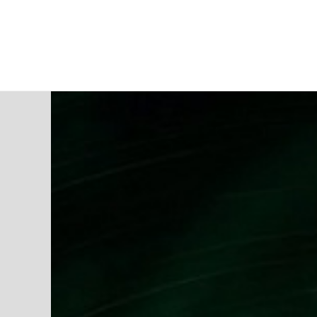
jueves, 06 ago, 2026
AD CEUTA
FÚTBOL
FÚTBOL SALA
BALO