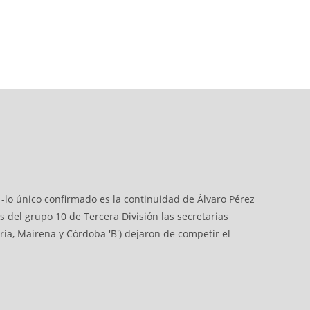
 -lo único confirmado es la continuidad de Álvaro Pérez
 del grupo 10 de Tercera División las secretarias
ia, Mairena y Córdoba 'B') dejaron de competir el