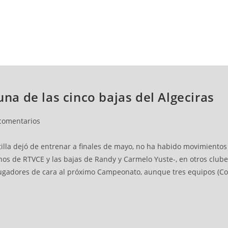
NCESTO
BALONMANO
WATERPOLO
POLIDEPORTIVO
una de las cinco bajas del Algeciras
comentarios
tilla dejó de entrenar a finales de mayo, no ha habido movimientos
nos de RTVCE y las bajas de Randy y Carmelo Yuste-, en otros clubes
 jugadores de cara al próximo Campeonato, aunque tres equipos (Cor