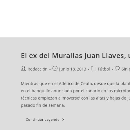
viernes, 07 ago, 2026
AD CEUTA
FÚTBOL
FÚTBOL SALA
BALO
El ex del Murallas Juan Llaves, 
Redacción
junio 18, 2013
Fútbol
Sin 
Mientras que en el Atlético de Ceuta, desde que la plan
en el banquillo anunciada por el canario en los micrófo
técnicas empiezan a 'moverse' con las altas y bajas de
pasado fin de semana.
Continuar Leyendo