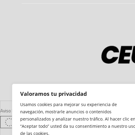
Valoramos tu privacidad
Usamos cookies para mejorar su experiencia de
Aviso Legal
Declaración de Accesibilidad
Mapa del Sitio
Política de Cooki
navegación, mostrarle anuncios o contenidos
personalizados y analizar nuestro tráfico. Al hacer clic e
“Aceptar todo” usted da su consentimiento a nuestro us
de las cookies.