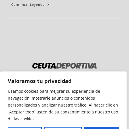
Continuar Leyendo
Medio auditado por
Valoramos tu privacidad
Usamos cookies para mejorar su experiencia de
navegación, mostrarle anuncios o contenidos
personalizados y analizar nuestro tráfico. Al hacer clic en
Aviso
Declaración de
Mapa del
Política de
Política de
“Aceptar todo” usted da su consentimiento a nuestro uso
Legal
Accesibilidad
Sitio
Cookies
Privacidad
de las cookies.