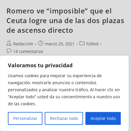
Romero ve “imposible” que el
Ceuta logre una de las dos plazas
de ascenso directo
Redacción
marzo 25, 2021
Fútbol
14 comentarios
Valoramos tu privacidad
El entrenador de la AD Ceuta FC, José Juan Romero, ve
“imposible” que su equipo consiga una de las dos plazas de
Usamos cookies para mejorar su experiencia de
ascenso directo a Segunda B –nueva Segunda División
navegación, mostrarle anuncios o contenidos
RFEF- debido al déficit de puntos que tiene con respecto a
personalizados y analizar nuestro tráfico. Al hacer clic en
la mayoría de sus rivales. El equipo blanco tendrá una
“Aceptar todo” usted da su consentimiento a nuestro uso
segunda oportunidad de optar a una tercera plaza de
de las cookies.
ascenso en los ‘play off’.
Personalizar
Rechazar todo
Aceptar todo
Continuar Leyendo