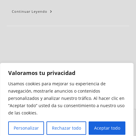
Continuar Leyendo
Valoramos tu privacidad
Usamos cookies para mejorar su experiencia de
Medio auditado por
navegación, mostrarle anuncios o contenidos
personalizados y analizar nuestro tráfico. Al hacer clic en
“Aceptar todo” usted da su consentimiento a nuestro uso
de las cookies.
Aviso
Declaración de
Mapa del
Política de
Política de
Legal
Accesibilidad
Sitio
Cookies
Privacidad
Personalizar
Rechazar todo
Aceptar todo