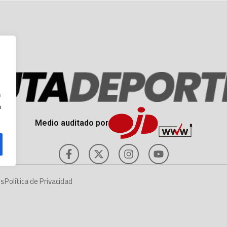
n
o
Medio auditado por
es
Política de Privacidad