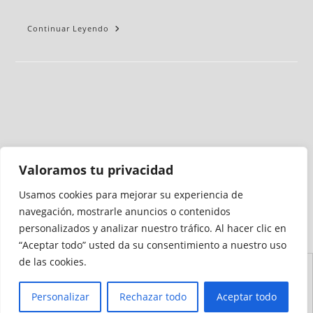
Continuar Leyendo
Valoramos tu privacidad
Usamos cookies para mejorar su experiencia de
Medio auditado por
navegación, mostrarle anuncios o contenidos
personalizados y analizar nuestro tráfico. Al hacer clic en
“Aceptar todo” usted da su consentimiento a nuestro uso
de las cookies.
Aviso
Declaración de
Mapa del
Política de
Política de
Legal
Accesibilidad
Sitio
Cookies
Privacidad
Personalizar
Rechazar todo
Aceptar todo