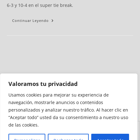
6-3 y 10-4 en el super tie break.
Continuar Leyendo
Valoramos tu privacidad
Usamos cookies para mejorar su experiencia de
Medio auditado por
navegación, mostrarle anuncios o contenidos
personalizados y analizar nuestro tráfico. Al hacer clic en
“Aceptar todo” usted da su consentimiento a nuestro uso
de las cookies.
Aviso
Declaración de
Mapa del
Política de
Política de
Legal
Accesibilidad
Sitio
Cookies
Privacidad