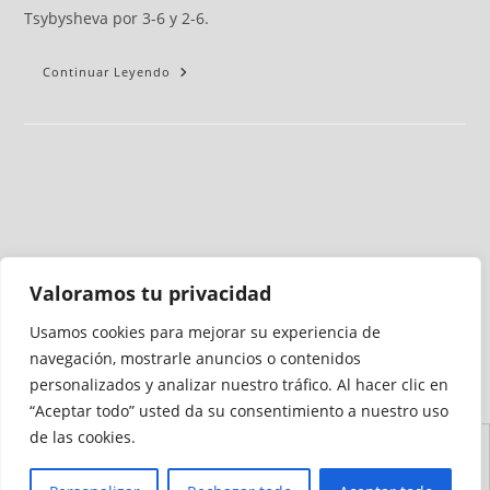
Tsybysheva por 3-6 y 2-6.
Continuar Leyendo
Valoramos tu privacidad
Usamos cookies para mejorar su experiencia de
Medio auditado por
navegación, mostrarle anuncios o contenidos
personalizados y analizar nuestro tráfico. Al hacer clic en
“Aceptar todo” usted da su consentimiento a nuestro uso
de las cookies.
Aviso
Declaración de
Mapa del
Política de
Política de
Legal
Accesibilidad
Sitio
Cookies
Privacidad