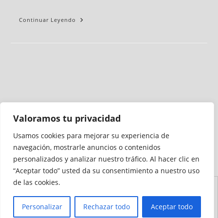
Continuar Leyendo
Valoramos tu privacidad
Usamos cookies para mejorar su experiencia de
Medio auditado por
navegación, mostrarle anuncios o contenidos
personalizados y analizar nuestro tráfico. Al hacer clic en
“Aceptar todo” usted da su consentimiento a nuestro uso
de las cookies.
Aviso
Declaración de
Mapa del
Política de
Política de
Legal
Accesibilidad
Sitio
Cookies
Privacidad
Personalizar
Rechazar todo
Aceptar todo