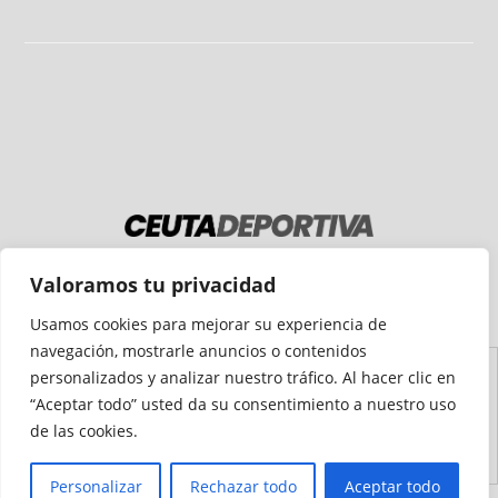
Medio auditado por
Valoramos tu privacidad
Usamos cookies para mejorar su experiencia de
navegación, mostrarle anuncios o contenidos
personalizados y analizar nuestro tráfico. Al hacer clic en
Aviso
Declaración de
Mapa del
Política de
Política de
“Aceptar todo” usted da su consentimiento a nuestro uso
Legal
Accesibilidad
Sitio
Cookies
Privacidad
de las cookies.
Personalizar
Rechazar todo
Aceptar todo