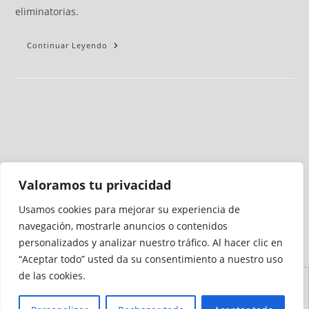
eliminatorias.
Continuar Leyendo
Valoramos tu privacidad
Usamos cookies para mejorar su experiencia de
Medio auditado por
navegación, mostrarle anuncios o contenidos
personalizados y analizar nuestro tráfico. Al hacer clic en
“Aceptar todo” usted da su consentimiento a nuestro uso
de las cookies.
Aviso
Declaración de
Mapa del
Política de
Política de
Legal
Accesibilidad
Sitio
Cookies
Privacidad