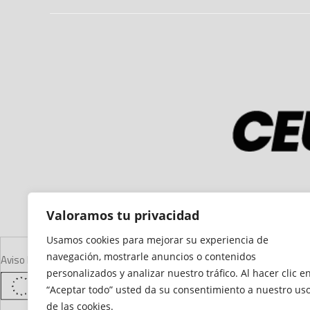
Valoramos tu privacidad
Usamos cookies para mejorar su experiencia de
navegación, mostrarle anuncios o contenidos
Aviso Legal
Declaración de Accesibilidad
Mapa del Sitio
Política de Cooki
personalizados y analizar nuestro tráfico. Al hacer clic e
“Aceptar todo” usted da su consentimiento a nuestro us
de las cookies.