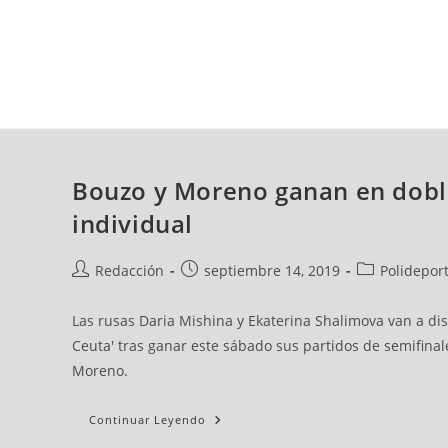
jueves, 06 ago, 2026
AD CEUTA
FÚTBOL
FÚTBOL SALA
BALO
Bouzo y Moreno ganan en dobles
individual
Redacción
septiembre 14, 2019
Polideport
Las rusas Daria Mishina y Ekaterina Shalimova van a di
Ceuta' tras ganar este sábado sus partidos de semifinal
Moreno.
Continuar Leyendo