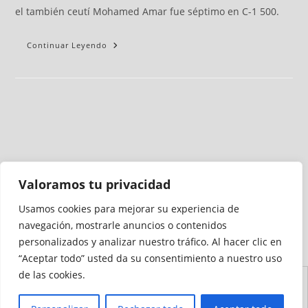
el también ceutí Mohamed Amar fue séptimo en C-1 500.
Continuar Leyendo
Valoramos tu privacidad
Usamos cookies para mejorar su experiencia de
Medio auditado por
navegación, mostrarle anuncios o contenidos
personalizados y analizar nuestro tráfico. Al hacer clic en
“Aceptar todo” usted da su consentimiento a nuestro uso
de las cookies.
Aviso
Declaración de
Mapa del
Política de
Política de
Legal
Accesibilidad
Sitio
Cookies
Privacidad