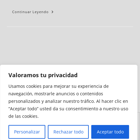
Continuar Leyendo
Valoramos tu privacidad
Usamos cookies para mejorar su experiencia de
Medio auditado por
navegación, mostrarle anuncios o contenidos
personalizados y analizar nuestro tráfico. Al hacer clic en
“Aceptar todo” usted da su consentimiento a nuestro uso
de las cookies.
Aviso
Declaración de
Mapa del
Política de
Política de
Legal
Accesibilidad
Sitio
Cookies
Privacidad
Personalizar
Rechazar todo
Aceptar todo