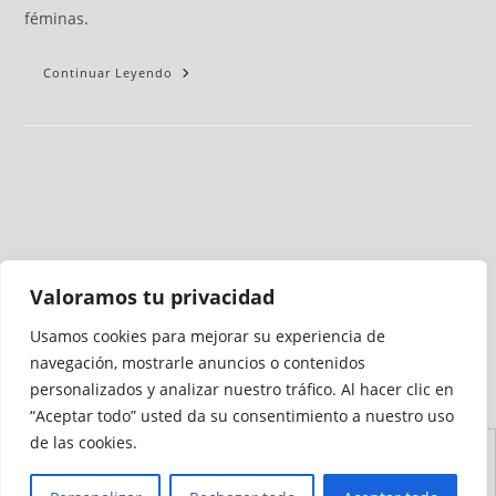
féminas.
Continuar Leyendo
Valoramos tu privacidad
Usamos cookies para mejorar su experiencia de
Medio auditado por
navegación, mostrarle anuncios o contenidos
personalizados y analizar nuestro tráfico. Al hacer clic en
“Aceptar todo” usted da su consentimiento a nuestro uso
de las cookies.
Aviso
Declaración de
Mapa del
Política de
Política de
Legal
Accesibilidad
Sitio
Cookies
Privacidad