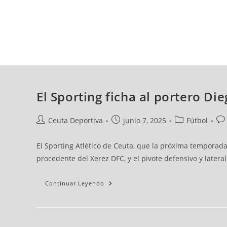
viernes, 07 ago, 2026
AD CEUTA
FÚTBOL
FÚTBOL SALA
BALO
El Sporting ficha al portero D
Ceuta Deportiva
junio 7, 2025
Fútbol
El Sporting Atlético de Ceuta, que la próxima temporada
procedente del Xerez DFC, y el pivote defensivo y latera
Continuar Leyendo