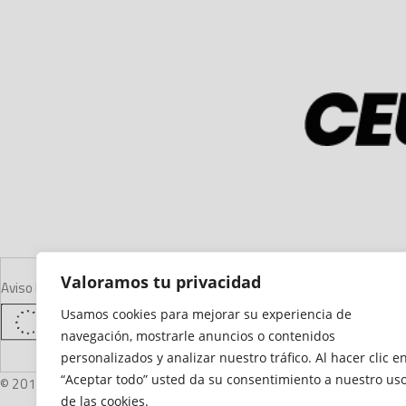
Valoramos tu privacidad
Aviso Legal
Declaración de Accesibilidad
Mapa del Sitio
Política de Cooki
Usamos cookies para mejorar su experiencia de
navegación, mostrarle anuncios o contenidos
personalizados y analizar nuestro tráfico. Al hacer clic e
“Aceptar todo” usted da su consentimiento a nuestro us
© 2012 - 2026 Ceuta Deportiva - Diario Digital Deportivo
de las cookies.