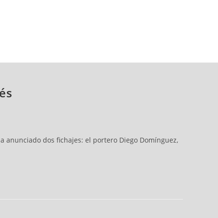
cés
 ha anunciado dos fichajes: el portero Diego Domínguez,