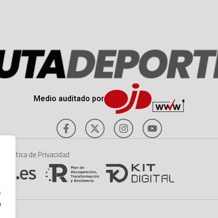
Medio auditado por
es
Política de Privacidad
n
o