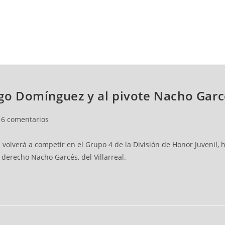
NCESTO
BALONMANO
WATERPOLO
POLIDEPORTIVO
iego Domínguez y al pivote Nacho Gar
6 comentarios
 volverá a competir en el Grupo 4 de la División de Honor Juvenil,
l derecho Nacho Garcés, del Villarreal.