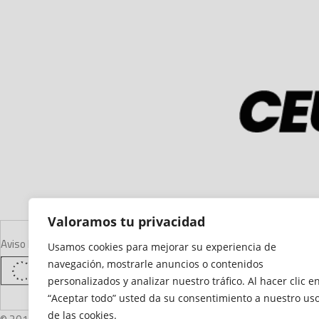
Valoramos tu privacidad
Aviso Legal
Declaración de Accesibilidad
Mapa del Sitio
Política de Cooki
Usamos cookies para mejorar su experiencia de
navegación, mostrarle anuncios o contenidos
personalizados y analizar nuestro tráfico. Al hacer clic e
“Aceptar todo” usted da su consentimiento a nuestro us
de las cookies.