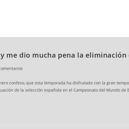
NCESTO
BALONMANO
WATERPOLO
POLIDEPORTIVO
 y me dio mucha pena la eliminación 
comentarios
nero confeso, que esta temporada ha disfrutado con la gran temporad
ctuación de la selección española en el Campeonato del Mundo de B