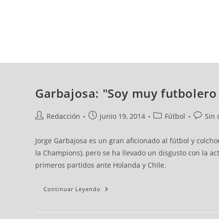
domingo, 09 ago, 2026
AD CEUTA
FÚTBOL
FÚTBOL SALA
BALO
Garbajosa: "Soy muy futbolero
Redacción
junio 19, 2014
Fútbol
Sin 
Jorge Garbajosa es un gran aficionado al fútbol y colcho
la Champions), pero se ha llevado un disgusto con la a
primeros partidos ante Holanda y Chile.
Continuar Leyendo